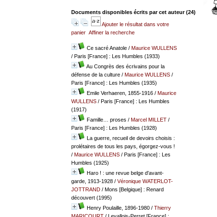
Documents disponibles écrits par cet auteur (
24
)
Ajouter le résultat dans votre
panier
Affiner la recherche
Ce sacré Anatole
/
Maurice WULLENS
/ Paris [France] : Les Humbles (1933)
Au Congrès des écrivains pour la
défense de la culture
/
Maurice WULLENS
/
Paris [France] : Les Humbles (1935)
Emile Verhaeren, 1855-1916
/
Maurice
WULLENS
/ Paris [France] : Les Humbles
(1917)
Famille… proses
/
Marcel MILLET
/
Paris [France] : Les Humbles (1928)
La guerre, recueil de devoirs choisis :
prolétaires de tous les pays, égorgez-vous !
/
Maurice WULLENS
/ Paris [France] : Les
Humbles (1925)
Haro ! : une revue belge d'avant-
garde, 1913-1928
/
Véronique WATERLOT-
JOTTRAND
/ Mons [Belgique] : Renard
découvert (1995)
Henry Poulaille, 1896-1980
/
Thierry
MARICOURT
/ Levallois-Perret [France] :