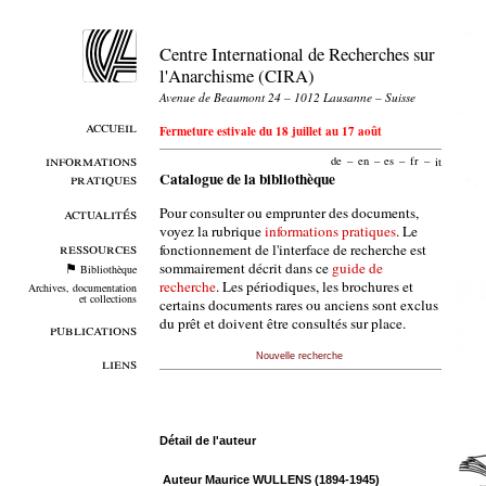
Centre International de Recherches sur
l'Anarchisme (CIRA)
Avenue de Beaumont 24 – 1012 Lausanne – Suisse
accueil
Fermeture estivale du 18 juillet au 17 août
informations
de
–
en
–
es
–
fr
–
it
pratiques
Catalogue de la bibliothèque
Pour consulter ou emprunter des documents,
actualités
voyez la rubrique
informations pratiques
. Le
ressources
fonctionnement de l'interface de recherche est
sommairement décrit dans ce
guide de
Bibliothèque
recherche
. Les périodiques, les brochures et
Archives, documentation
et collections
certains documents rares ou anciens sont exclus
du prêt et doivent être consultés sur place.
publications
Nouvelle recherche
liens
Détail de l'auteur
Auteur Maurice WULLENS (1894-1945)