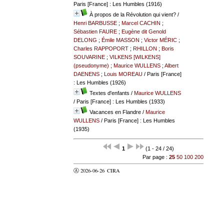
Paris [France] : Les Humbles (1916)
À propos de la Révolution qui vient?
/
Henri BARBUSSE
;
Marcel CACHIN
;
Sébastien FAURE
;
Eugène dit Genold
DELONG
;
Émile MASSON
;
Victor MÉRIC
;
Charles RAPPOPORT
;
RHILLON
;
Boris
SOUVARINE
;
VILKENS [WILKENS]
(pseudonyme)
;
Maurice WULLENS
;
Albert
DAENENS
;
Louis MOREAU
/ Paris [France]
: Les Humbles (1926)
Textes d'enfants
/
Maurice WULLENS
/ Paris [France] : Les Humbles (1933)
Vacances en Flandre
/
Maurice
WULLENS
/ Paris [France] : Les Humbles
(1935)
1
(1 - 24 / 24)
Par page :
25
50
100
200
Ⓐ 2026-06-26
CIRA
valider