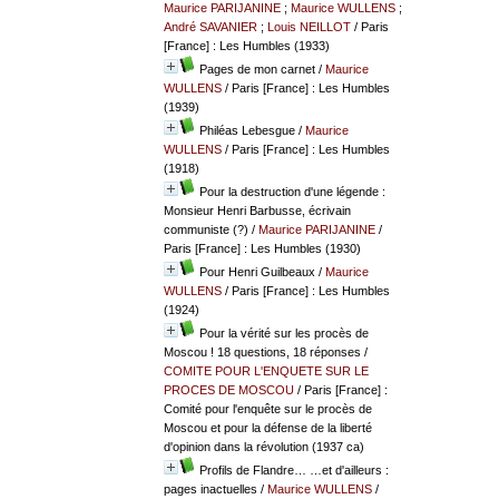
Maurice PARIJANINE
;
Maurice WULLENS
;
André SAVANIER
;
Louis NEILLOT
/ Paris
[France] : Les Humbles (1933)
Pages de mon carnet
/
Maurice
WULLENS
/ Paris [France] : Les Humbles
(1939)
Philéas Lebesgue
/
Maurice
WULLENS
/ Paris [France] : Les Humbles
(1918)
Pour la destruction d'une légende :
Monsieur Henri Barbusse, écrivain
communiste (?)
/
Maurice PARIJANINE
/
Paris [France] : Les Humbles (1930)
Pour Henri Guilbeaux
/
Maurice
WULLENS
/ Paris [France] : Les Humbles
(1924)
Pour la vérité sur les procès de
Moscou ! 18 questions, 18 réponses
/
COMITE POUR L'ENQUETE SUR LE
PROCES DE MOSCOU
/ Paris [France] :
Comité pour l'enquête sur le procès de
Moscou et pour la défense de la liberté
d'opinion dans la révolution (1937 ca)
Profils de Flandre… …et d'ailleurs :
pages inactuelles
/
Maurice WULLENS
/