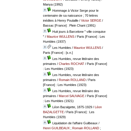
Manya (1992)
Hommage à Victor Serge pour le
centenaire de sa naissance ; 70 lettres
inédites à Henry Poulaille
/
Victor SERGE
/
Bassac [France] : Plein Chant (1991)
Huit jours à Barcelone " ville conquise
"
/
Maurice WULLENS
/ Paris [France] : Les
Humbles (1937)
Les Humbles
/
Maurice WULLENS
/
Paris [France] : [s.n.]
Les Humbles, revue littéraire des
primaires
/
Charles ROCHAT
/ Paris [France]
: Les Humbles (1923)
Les Humbles, revue littéraire des
primaires
/
Romain ROLLAND
/ Paris
[France] : Les Humbles (1923)
Les Humbles, revue littéraire des
primaires
/
Marcel SAUVAGE
/ Paris [France]
: Les Humbles (1921)
Léon Bazalgette, 1875-1929
/
Léon
BAZALGETTE
/ Paris [France] : Les
Humbles (1929)
Liquidation de l'affaire Guilbeaux
/
Henri GUILBEAUX
;
Romain ROLLAND
;