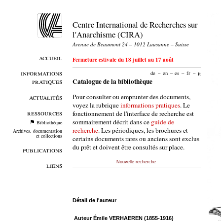
Centre International de Recherches sur
l'Anarchisme (CIRA)
Avenue de Beaumont 24 – 1012 Lausanne – Suisse
accueil
Fermeture estivale du 18 juillet au 17 août
informations
de
–
en
–
es
–
fr
–
it
pratiques
Catalogue de la bibliothèque
Pour consulter ou emprunter des documents,
actualités
voyez la rubrique
informations pratiques
. Le
ressources
fonctionnement de l'interface de recherche est
sommairement décrit dans ce
guide de
Bibliothèque
recherche
. Les périodiques, les brochures et
Archives, documentation
et collections
certains documents rares ou anciens sont exclus
du prêt et doivent être consultés sur place.
publications
Nouvelle recherche
liens
Détail de l'auteur
Auteur Émile VERHAEREN (1855-1916)