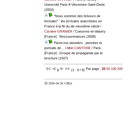
Université Paris 8-Vincennes-Saint-Denis
(2003)
"Nous sommes des briseurs de
formules" : les écrivains anarchistes en
France à la fin du dix-neuvième siècle
/
Caroline GRANIER
/ Coeuvres-et-Valsery
[France] : Ressouvenances (2008)
Parmi nos pionniers : pensées et
portraits de…
/
Albin CANTONE
/ Paris
[France] : Groupe de propagande par la
brochure (1927)
Par page :
25
50
100
200
1
(1 - 9 / 9)
Ⓐ 2026-06-26
CIRA
valider