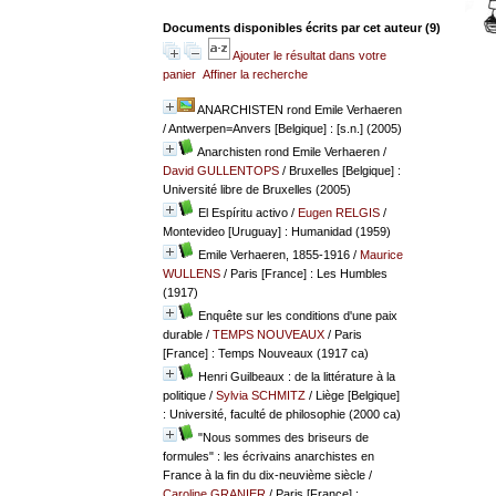
Documents disponibles écrits par cet auteur (
9
)
Ajouter le résultat dans votre
panier
Affiner la recherche
ANARCHISTEN rond Emile Verhaeren
/ Antwerpen=Anvers [Belgique] : [s.n.] (2005)
Anarchisten rond Emile Verhaeren
/
David GULLENTOPS
/ Bruxelles [Belgique] :
Université libre de Bruxelles (2005)
El Espíritu activo
/
Eugen RELGIS
/
Montevideo [Uruguay] : Humanidad (1959)
Emile Verhaeren, 1855-1916
/
Maurice
WULLENS
/ Paris [France] : Les Humbles
(1917)
Enquête sur les conditions d'une paix
durable
/
TEMPS NOUVEAUX
/ Paris
[France] : Temps Nouveaux (1917 ca)
Henri Guilbeaux : de la littérature à la
politique
/
Sylvia SCHMITZ
/ Liège [Belgique]
: Université, faculté de philosophie (2000 ca)
"Nous sommes des briseurs de
formules" : les écrivains anarchistes en
France à la fin du dix-neuvième siècle
/
Caroline GRANIER
/ Paris [France] :