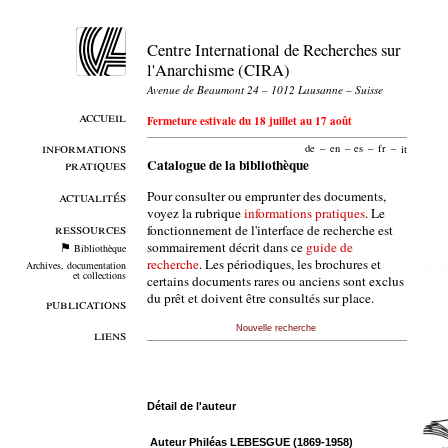
Centre International de Recherches sur
l'Anarchisme (CIRA)
Avenue de Beaumont 24 – 1012 Lausanne – Suisse
accueil
Fermeture estivale du 18 juillet au 17 août
informations
de
–
en
–
es
–
fr
–
it
pratiques
Catalogue de la bibliothèque
Pour consulter ou emprunter des documents,
actualités
voyez la rubrique
informations pratiques
. Le
ressources
fonctionnement de l'interface de recherche est
sommairement décrit dans ce
guide de
Bibliothèque
recherche
. Les périodiques, les brochures et
Archives, documentation
et collections
certains documents rares ou anciens sont exclus
du prêt et doivent être consultés sur place.
publications
Nouvelle recherche
liens
Détail de l'auteur
Auteur Philéas LEBESGUE (1869-1958)