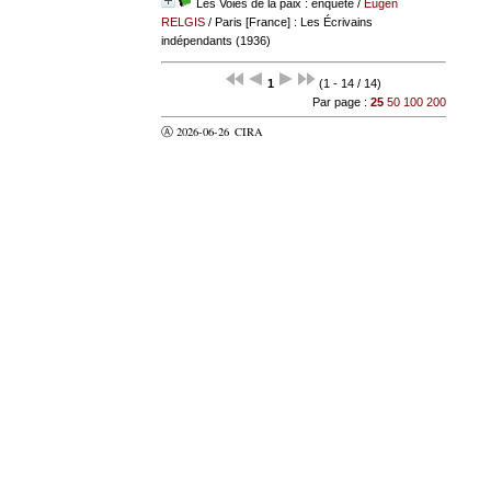
Les Voies de la paix : enquête
/
Eugen
RELGIS
/ Paris [France] : Les Écrivains
indépendants (1936)
1
(1 - 14 / 14)
Par page :
25
50
100
200
Ⓐ 2026-06-26
CIRA
valider