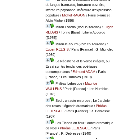
de langue française, littérature ouvrière,
littérature paysanne, littérature d'expression
populaire
/
Michel RAGON
/ Paris [France] :
Albin Michel (1986)
Miron il sordo (Voci in sordina)
/
Eugen
RELGIS
/ Torino [Italia] : Libero Accordo
([1975])
Miron-le-sourd (voix en sourdine)
/
Eugen RELGIS
/ Paris [France] : G. Mignolet
(1939)
Le Néostiche et le verbe intégral, ou
Essai sur les tendances poétiques
contemporaines
/
Edmond ADAM
/ Paris
[France] : Les Humbles (1919)
Philéas Lebesgue
/
Maurice
WULLENS
/ Paris [France] : Les Humbles
(1918)
Seul : un acte en prose ; Le Jardinier
des roses : légende dramatique
/
Philéas
LEBESGUE
/ Paris [France] : R. Debresse
(1937)
Les Tisons en fleur : conte dramatique
de Noël
/
Philéas LEBESGUE
/ Paris
[France] : R. Debresse (1940)