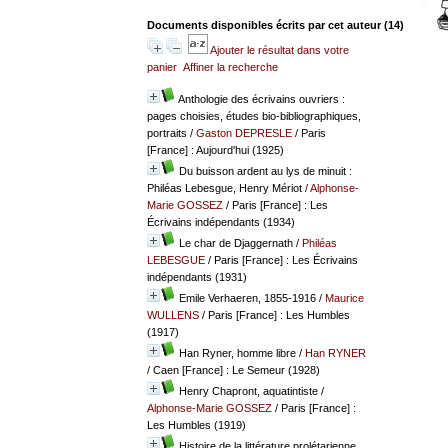
Documents disponibles écrits par cet auteur (
14
)
Ajouter le résultat dans votre
panier
Affiner la recherche
Anthologie des écrivains ouvriers :
pages choisies, études bio-bibliographiques,
portraits
/
Gaston DEPRESLE
/ Paris
[France] : Aujourd'hui (1925)
Du buisson ardent au lys de minuit :
Philéas Lebesgue, Henry Mériot
/
Alphonse-
Marie GOSSEZ
/ Paris [France] : Les
Écrivains indépendants (1934)
Le char de Djaggernath
/
Philéas
LEBESGUE
/ Paris [France] : Les Écrivains
indépendants (1931)
Emile Verhaeren, 1855-1916
/
Maurice
WULLENS
/ Paris [France] : Les Humbles
(1917)
Han Ryner, homme libre
/
Han RYNER
/ Caen [France] : Le Semeur (1928)
Henry Chapront, aquatintiste
/
Alphonse-Marie GOSSEZ
/ Paris [France] :
Les Humbles (1919)
Histoire de la littérature prolétarienne