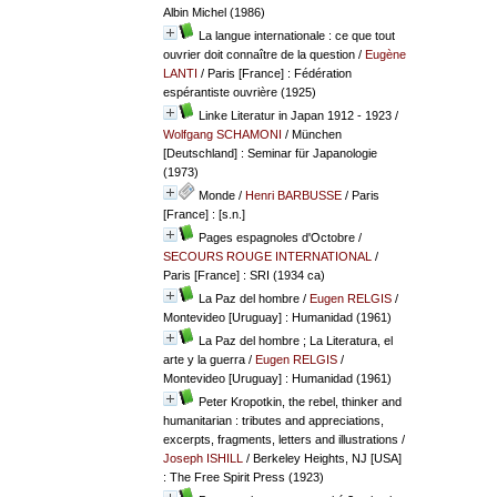
Albin Michel (1986)
La langue internationale : ce que tout
ouvrier doit connaître de la question
/
Eugène
LANTI
/ Paris [France] : Fédération
espérantiste ouvrière (1925)
Linke Literatur in Japan 1912 - 1923
/
Wolfgang SCHAMONI
/ München
[Deutschland] : Seminar für Japanologie
(1973)
Monde
/
Henri BARBUSSE
/ Paris
[France] : [s.n.]
Pages espagnoles d'Octobre
/
SECOURS ROUGE INTERNATIONAL
/
Paris [France] : SRI (1934 ca)
La Paz del hombre
/
Eugen RELGIS
/
Montevideo [Uruguay] : Humanidad (1961)
La Paz del hombre ; La Literatura, el
arte y la guerra
/
Eugen RELGIS
/
Montevideo [Uruguay] : Humanidad (1961)
Peter Kropotkin, the rebel, thinker and
humanitarian : tributes and appreciations,
excerpts, fragments, letters and illustrations
/
Joseph ISHILL
/ Berkeley Heights, NJ [USA]
: The Free Spirit Press (1923)