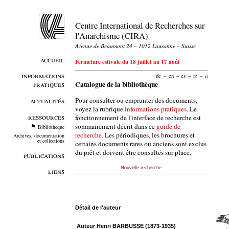
Centre International de Recherches sur
l'Anarchisme (CIRA)
Avenue de Beaumont 24 – 1012 Lausanne – Suisse
accueil
Fermeture estivale du 18 juillet au 17 août
informations
de
–
en
–
es
–
fr
–
it
pratiques
Catalogue de la bibliothèque
Pour consulter ou emprunter des documents,
actualités
voyez la rubrique
informations pratiques
. Le
ressources
fonctionnement de l'interface de recherche est
sommairement décrit dans ce
guide de
Bibliothèque
recherche
. Les périodiques, les brochures et
Archives, documentation
et collections
certains documents rares ou anciens sont exclus
du prêt et doivent être consultés sur place.
publications
Nouvelle recherche
liens
Détail de l'auteur
Auteur Henri BARBUSSE (1873-1935)