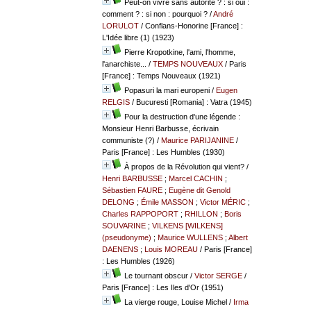
Peut-on vivre sans autorité ? : si oui :
comment ? : si non : pourquoi ?
/
André
LORULOT
/ Conflans-Honorine [France] :
L'Idée libre (1) (1923)
Pierre Kropotkine, l'ami, l'homme,
l'anarchiste...
/
TEMPS NOUVEAUX
/ Paris
[France] : Temps Nouveaux (1921)
Popasuri la mari europeni
/
Eugen
RELGIS
/ Bucuresti [Romania] : Vatra (1945)
Pour la destruction d'une légende :
Monsieur Henri Barbusse, écrivain
communiste (?)
/
Maurice PARIJANINE
/
Paris [France] : Les Humbles (1930)
À propos de la Révolution qui vient?
/
Henri BARBUSSE
;
Marcel CACHIN
;
Sébastien FAURE
;
Eugène dit Genold
DELONG
;
Émile MASSON
;
Victor MÉRIC
;
Charles RAPPOPORT
;
RHILLON
;
Boris
SOUVARINE
;
VILKENS [WILKENS]
(pseudonyme)
;
Maurice WULLENS
;
Albert
DAENENS
;
Louis MOREAU
/ Paris [France]
: Les Humbles (1926)
Le tournant obscur
/
Victor SERGE
/
Paris [France] : Les Iles d'Or (1951)
La vierge rouge, Louise Michel
/
Irma