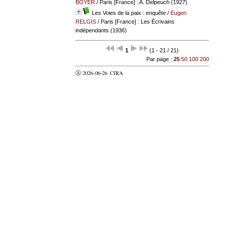
BOYER
/ Paris [France] : A. Delpeuch (1927)
Les Voies de la paix : enquête
/
Eugen
RELGIS
/ Paris [France] : Les Écrivains
indépendants (1936)
1
(1 - 21 / 21)
Par page :
25
50
100
200
Ⓐ 2026-06-26
CIRA
valider