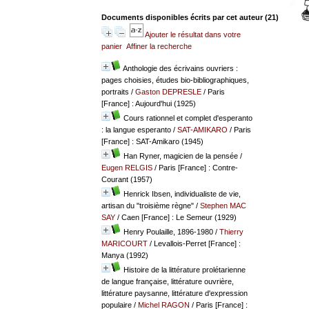
Documents disponibles écrits par cet auteur (
21
)
Ajouter le résultat dans votre
panier
Affiner la recherche
Anthologie des écrivains ouvriers :
pages choisies, études bio-bibliographiques,
portraits
/
Gaston DEPRESLE
/ Paris
[France] : Aujourd'hui (1925)
Cours rationnel et complet d'esperanto
: la langue esperanto
/
SAT-AMIKARO
/ Paris
[France] : SAT-Amikaro (1945)
Han Ryner, magicien de la pensée
/
Eugen RELGIS
/ Paris [France] : Contre-
Courant (1957)
Henrick Ibsen, individualiste de vie,
artisan du "troisième règne"
/
Stephen MAC
SAY
/ Caen [France] : Le Semeur (1929)
Henry Poulaille, 1896-1980
/
Thierry
MARICOURT
/ Levallois-Perret [France] :
Manya (1992)
Histoire de la littérature prolétarienne
de langue française, littérature ouvrière,
littérature paysanne, littérature d'expression
populaire
/
Michel RAGON
/ Paris [France] :