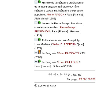
Histoire de la littérature prolétarienne
de langue française, littérature ouvrière,
littérature paysanne, littérature d'expression
populaire
/
Michel RAGON
/ Paris [France] :
Albin Michel (1986)
Lettres de Pierre Joseph Proudhon ;
choisies et annotées
/
Pierre-Joseph
PROUDHON
/ Paris [France] : Grasset
(1929)
Political novel and art of simplicity:
Louis Guilloux
/
Walter D. REDFERN
/ [s.n.]
(1971)
Le Sang noir
/
Peter KASSOVITZ
/ TV
(2007)
Le Sang noir
/
Louis GUILLOUX
/
Paris [France] : Gallimard (1990)
1
(1 - 10 / 10)
Par page :
25
50
100
200
Ⓐ 2026-06-26
CIRA
valider