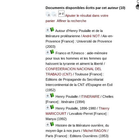
Documents disponibles écrits par cet auteur (
10
)
Ajouter le résultat dans votre
panier
Affiner la recherche
Autour d'Henry Poulaille et de la
littérature prolétarienne
/
André NOT
/ Aix-en-
Provence [France] : Université de Provence
(2003)
Franco et l'Unesco : aide-mémoire
pour tous les hommes et les femmes qui
haïssent la tyrannie et aiment la liberté
/
CONFEDERACION NACIONAL DEL
TRABAJO (CNT)
/ Toulouse [France] :
Editions de Propagande du Secrétariat
Intercontinental de la CNT d'Espagne en Exil
(1952)
Henry Poulaille
/
ITINERAIRE
/ Chelles
[France] : Itinéraire (1994)
Henry Poulaille, 1896-1980
/
Thierry
MARICOURT
/ Levallois-Perret [France] :
Manya (1992)
Histoire de la littérature ouvrière, du
moyen-âge à nos jours
/
Michel RAGON
/
Paris [France] : Editions Ouvrières (1953)