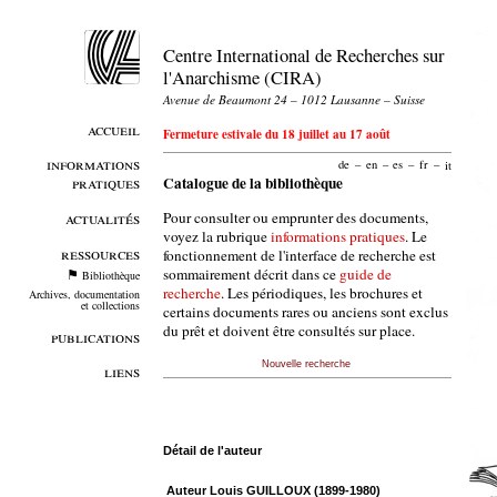
Centre International de Recherches sur
l'Anarchisme (CIRA)
Avenue de Beaumont 24 – 1012 Lausanne – Suisse
accueil
Fermeture estivale du 18 juillet au 17 août
informations
de
–
en
–
es
–
fr
–
it
pratiques
Catalogue de la bibliothèque
Pour consulter ou emprunter des documents,
actualités
voyez la rubrique
informations pratiques
. Le
ressources
fonctionnement de l'interface de recherche est
sommairement décrit dans ce
guide de
Bibliothèque
recherche
. Les périodiques, les brochures et
Archives, documentation
et collections
certains documents rares ou anciens sont exclus
du prêt et doivent être consultés sur place.
publications
Nouvelle recherche
liens
Détail de l'auteur
Auteur Louis GUILLOUX (1899-1980)