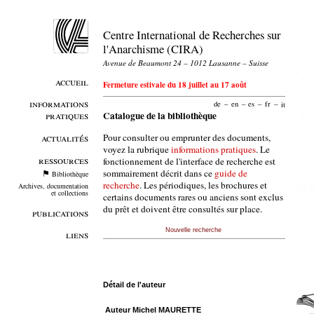
Centre International de Recherches sur
l'Anarchisme (CIRA)
Avenue de Beaumont 24 – 1012 Lausanne – Suisse
accueil
Fermeture estivale du 18 juillet au 17 août
informations
de
–
en
–
es
–
fr
–
it
pratiques
Catalogue de la bibliothèque
Pour consulter ou emprunter des documents,
actualités
voyez la rubrique
informations pratiques
. Le
ressources
fonctionnement de l'interface de recherche est
sommairement décrit dans ce
guide de
Bibliothèque
recherche
. Les périodiques, les brochures et
Archives, documentation
et collections
certains documents rares ou anciens sont exclus
du prêt et doivent être consultés sur place.
publications
Nouvelle recherche
liens
Détail de l'auteur
Auteur Michel MAURETTE