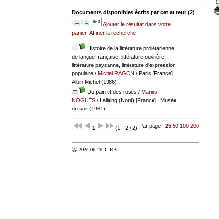
Documents disponibles écrits par cet auteur (
2
)
Ajouter le résultat dans votre
panier
Affiner la recherche
Histoire de la littérature prolétarienne
de langue française, littérature ouvrière,
littérature paysanne, littérature d'expression
populaire
/
Michel RAGON
/ Paris [France] :
Albin Michel (1986)
Du pain et des roses
/
Marius
NOGUÈS
/ Lallaing (Nord) [France] : Musée
du soir (1961)
Par page :
25
50
100
200
1
(1 - 2 / 2)
Ⓐ 2026-06-26
CIRA
valider