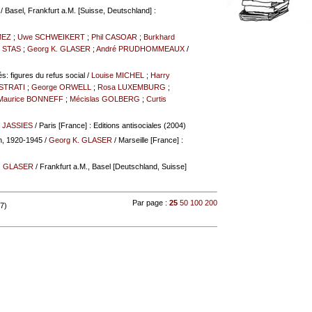
/ Basel, Frankfurt a.M. [Suisse, Deutschland] :
MEZ
;
Uwe SCHWEIKERT
;
Phil CASOAR
;
Burkhard
s STAS
;
Georg K. GLASER
;
André PRUDHOMMEAUX
/
és: figures du refus social
/
Louise MICHEL
;
Harry
ISTRATI
;
George ORWELL
;
Rosa LUXEMBURG
;
Maurice BONNEFF
;
Mécislas GOLBERG
;
Curtis
o JASSIES
/ Paris [France] : Editions antisociales (2004)
un, 1920-1945
/
Georg K. GLASER
/ Marseille [France] :
. GLASER
/ Frankfurt a.M., Basel [Deutschland, Suisse]
Par page :
25
50
100
200
 7)