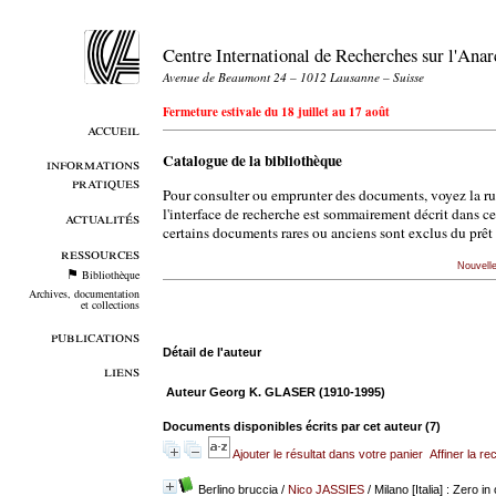
Centre International de Recherches sur l'An
Avenue de Beaumont 24 – 1012 Lausanne – Suisse
Fermeture estivale du 18 juillet au 17 août
accueil
Catalogue de la bibliothèque
informations
pratiques
Pour consulter ou emprunter des documents, voyez la r
l'interface de recherche est sommairement décrit dans c
actualités
certains documents rares ou anciens sont exclus du prêt 
ressources
Nouvell
Bibliothèque
Archives, documentation
et collections
publications
Détail de l'auteur
liens
Auteur Georg K. GLASER (1910-1995)
Documents disponibles écrits par cet auteur (
7
)
Ajouter le résultat dans votre panier
Affiner la r
Berlino bruccia
/
Nico JASSIES
/ Milano [Italia] : Zero i