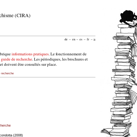
archisme (CIRA)
de
–
en
–
es
–
fr
–
it
ubrique
informations pratiques
. Le fonctionnement de
e
guide de recherche
. Les périodiques, les brochures et
et doivent être consultés sur place.
e recherche
echerche
n condotta (2008)