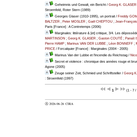
Geheimnis und Gewalt, ein Bericht
/
Georg K. GLASER
Stroemfeld, Roter Stern (1989)
Georges Glaser (1910-1995), un portrait
/
Freddy GO
BALTZER
;
Peter MOSLER
;
Gaël CHEPTOU
;
Jean-Françoi
Paris [France] : A Contretemps (2006)
Marginales: littérature & [et] critique, 3/4. Les déposséd
MARTINSON
;
Georg K. GLASER
;
Gaston COUTÉ
;
Panaït 
Pierre HAMP
;
Marinus VAN DER LUBBE
;
Léon BONNEFF
;
PRICE
/ Forcalquier [France] : Marginales (2004 - 2005)
Marinus Van der Lubbe et l'incendie du Reichstag
/
Nic
Secret et violence : chronique des années rouge et br
Agone (2005)
Zeuge seiner Zeit, Schmied und Schriftsteller
/
Georg K
: Stroemfeld (1997)
1
(1 - 7 /
Ⓐ 2026-06-26
CIRA
valider