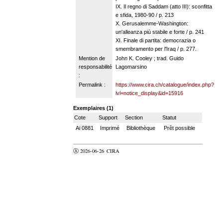
IX. Il regno di Saddam (atto III): sconfitta
e sfida, 1980-90 / p. 213
X. Gerusalemme-Washington:
un'alleanza più stabile e forte / p. 241
XI. Finale di partita: democrazia o
smembramento per l'Iraq / p. 277.
Mention de
John K. Cooley ; trad. Guido
responsabilité
Lagomarsino
:
Permalink :
https://www.cira.ch/catalogue/index.php?
lvl=notice_display&id=15916
Exemplaires (1)
Cote
Support
Section
Statut
Ai 0881
Imprimé
Bibliothèque
Prêt possible
Ⓐ 2026-06-26
CIRA
valider