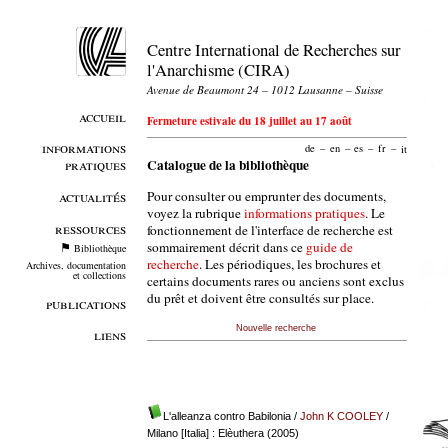
Centre International de Recherches sur
l'Anarchisme (CIRA)
Avenue de Beaumont 24 – 1012 Lausanne – Suisse
accueil
Fermeture estivale du 18 juillet au 17 août
informations
de
–
en
–
es
–
fr
–
it
pratiques
Catalogue de la bibliothèque
Pour consulter ou emprunter des documents,
actualités
voyez la rubrique
informations pratiques
. Le
ressources
fonctionnement de l'interface de recherche est
sommairement décrit dans ce
guide de
Bibliothèque
recherche
. Les périodiques, les brochures et
Archives, documentation
et collections
certains documents rares ou anciens sont exclus
du prêt et doivent être consultés sur place.
publications
Nouvelle recherche
liens
L'alleanza contro Babilonia
/
John K COOLEY
/
Milano [Italia] : Elèuthera (2005)