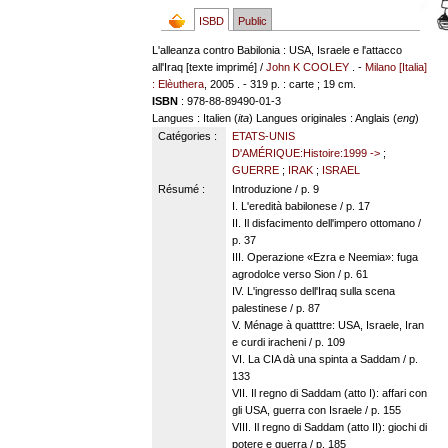
ISBD
Public
L'alleanza contro Babilonia : USA, Israele e l'attacco
all'Iraq [texte imprimé] /
John K COOLEY
. -
Milano [Italia]
: Elèuthera
, 2005 . - 319 p. : carte ; 19 cm.
ISBN
: 978-88-89490-01-3
Langues
: Italien (
ita
)
Langues originales
: Anglais (
eng
)
Catégories :
ETATS-UNIS
D'AMÉRIQUE:Histoire:1999 ->
;
GUERRE
;
IRAK
;
ISRAEL
Résumé :
Introduzione / p. 9
I. L'eredità babilonese / p. 17
II. Il disfacimento dell'impero ottomano /
p. 37
III. Operazione «Ezra e Neemia»: fuga
agrodolce verso Sion / p. 61
IV. L'ingresso dell'Iraq sulla scena
palestinese / p. 87
V. Ménage à quatttre: USA, Israele, Iran
e curdi iracheni / p. 109
VI. La CIA dà una spinta a Saddam / p.
133
VII. Il regno di Saddam (atto I): affari con
gli USA, guerra con Israele / p. 155
VIII. Il regno di Saddam (atto II): giochi di
potere e guerra / p. 185