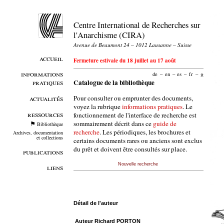
Centre International de Recherches sur
l'Anarchisme (CIRA)
Avenue de Beaumont 24 – 1012 Lausanne – Suisse
accueil
Fermeture estivale du 18 juillet au 17 août
informations
de
–
en
–
es
–
fr
–
it
pratiques
Catalogue de la bibliothèque
Pour consulter ou emprunter des documents,
actualités
voyez la rubrique
informations pratiques
. Le
ressources
fonctionnement de l'interface de recherche est
sommairement décrit dans ce
guide de
Bibliothèque
recherche
. Les périodiques, les brochures et
Archives, documentation
et collections
certains documents rares ou anciens sont exclus
du prêt et doivent être consultés sur place.
publications
Nouvelle recherche
liens
Détail de l'auteur
Auteur Richard PORTON