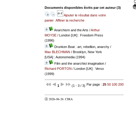
Documents disponibles écrits par cet auteur (
3
)
Ajouter le résultat dans votre
panier
Affiner la recherche
Anarchism and the Arts
/
Arthur
MOYSE
/ London [UK] : Freedom Press
(1996)
Drunken Boat : art, rebellion, anarchy
/
Max BLECHMAN
/ Brooklyn, New York
[USA] : Autonomedia (1994)
Film and the anarchist imagination
/
Richard PORTON
/ London [UK] : Verso
(1999)
Par page :
25
50
100
200
1
(1 - 3 / 3)
Ⓐ 2026-06-26
CIRA
valider