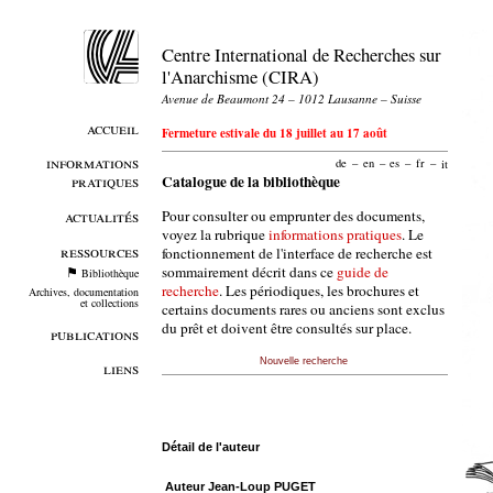
Centre International de Recherches sur
l'Anarchisme (CIRA)
Avenue de Beaumont 24 – 1012 Lausanne – Suisse
accueil
Fermeture estivale du 18 juillet au 17 août
informations
de
–
en
–
es
–
fr
–
it
pratiques
Catalogue de la bibliothèque
Pour consulter ou emprunter des documents,
actualités
voyez la rubrique
informations pratiques
. Le
ressources
fonctionnement de l'interface de recherche est
sommairement décrit dans ce
guide de
Bibliothèque
recherche
. Les périodiques, les brochures et
Archives, documentation
et collections
certains documents rares ou anciens sont exclus
du prêt et doivent être consultés sur place.
publications
Nouvelle recherche
liens
Détail de l'auteur
Auteur Jean-Loup PUGET