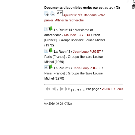
Documents disponibles écrits par cet auteur (
3
)
Ajouter le résultat dans votre
panier
Affiner la recherche
La Rue n°14 : Marxisme et
anarchisme
/
Maurice JOYEUX
/ Paris
[France] : Groupe libertaire Louise Michel
(1972)
La Rue n°3
/
Jean-Loup PUGET
/
Paris [France] : Groupe libertaire Louise
Michel (1969)
La Rue n°7
/
Jean-Loup PUGET
/
Paris [France] : Groupe libertaire Louise
Michel (1970)
Par page :
25
50
100
200
1
(1 - 3 / 3)
Ⓐ 2026-06-26
CIRA
valider