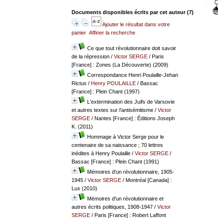
Documents disponibles écrits par cet auteur (
7
)
Ajouter le résultat dans votre
panier
Affiner la recherche
Ce que tout révolutionnaire doit savoir
de la répression
/
Victor SERGE
/ Paris
[France] : Zones (La Découverte) (2009)
Correspondance Henri Poulaille-Jehan
Rictus
/
Henry POULAILLE
/ Bassac
[France] : Plein Chant (1997)
L'extermination des Juifs de Varsovie
et autres textes sur l'antisémitisme
/
Victor
SERGE
/ Nantes [France] : Éditions Joseph
K. (2011)
Hommage à Victor Serge pour le
centenaire de sa naissance ; 70 lettres
inédites à Henry Poulaille
/
Victor SERGE
/
Bassac [France] : Plein Chant (1991)
Mémoires d'un révolutionnaire, 1905-
1945
/
Victor SERGE
/ Montréal [Canada] :
Lux (2010)
Mémoires d'un révolutionnaire et
autres écrits politiques, 1908-1947
/
Victor
SERGE
/ Paris [France] : Robert Laffont