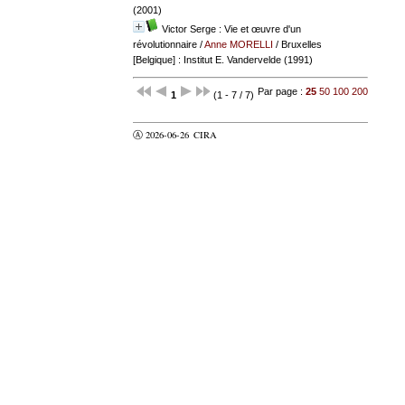
(2001)
Victor Serge : Vie et œuvre d'un
révolutionnaire
/
Anne MORELLI
/ Bruxelles
[Belgique] : Institut E. Vandervelde (1991)
Par page :
25
50
100
200
1
(1 - 7 / 7)
Ⓐ 2026-06-26
CIRA
valider