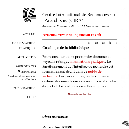
Centre International de Recherches sur
l'Anarchisme (CIRA)
Avenue de Beaumont 24 – 1012 Lausanne – Suisse
accueil
Fermeture estivale du 18 juillet au 17 août
informations
de
–
en
–
es
–
fr
–
it
pratiques
Catalogue de la bibliothèque
Pour consulter ou emprunter des documents,
actualités
voyez la rubrique
informations pratiques
. Le
ressources
fonctionnement de l'interface de recherche est
sommairement décrit dans ce
guide de
Bibliothèque
recherche
. Les périodiques, les brochures et
Archives, documentation
et collections
certains documents rares ou anciens sont exclus
du prêt et doivent être consultés sur place.
publications
Nouvelle recherche
liens
Détail de l'auteur
Auteur Jean RIERE