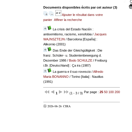
Documents disponibles écrits par cet auteur (
3
)
Ajouter le résultat dans votre
panier
Affiner la recherche
La crisis del Estado Nación :
antisemitismo, racismo, xenofobia
/
Jacques
WAJNSZTEJN
/ Barcelona [España] :
Alikornio (2001)
Das Ende der Gleichgültigkeit : Die
franz. Schüler- u. Studentenbewegung d.
Dezember 1986
/
Bodo SCHULZE
/ Freiburg
i.Br. [Deutschland] : Ça ira (1987)
La guerra e il suo rovescio
/
Alfredo
Maria BONANNO
/ Torino [Italia] : Nautilus
(1991)
Par page :
25
50
100
200
1
(1 - 3 / 3)
Ⓐ 2026-06-26
CIRA
valider