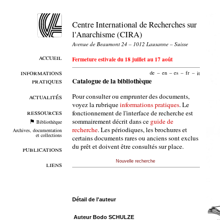
Centre International de Recherches sur
l'Anarchisme (CIRA)
Avenue de Beaumont 24 – 1012 Lausanne – Suisse
accueil
Fermeture estivale du 18 juillet au 17 août
informations
de
–
en
–
es
–
fr
–
it
pratiques
Catalogue de la bibliothèque
Pour consulter ou emprunter des documents,
actualités
voyez la rubrique
informations pratiques
. Le
ressources
fonctionnement de l'interface de recherche est
sommairement décrit dans ce
guide de
Bibliothèque
recherche
. Les périodiques, les brochures et
Archives, documentation
et collections
certains documents rares ou anciens sont exclus
du prêt et doivent être consultés sur place.
publications
Nouvelle recherche
liens
Détail de l'auteur
Auteur Bodo SCHULZE