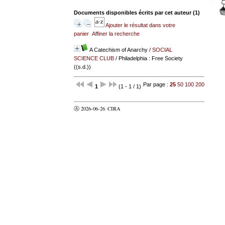
Documents disponibles écrits par cet auteur (
1
)
Ajouter le résultat dans votre
panier
Affiner la recherche
A Catechism of Anarchy
/
SOCIAL
SCIENCE CLUB
/ Philadelphia : Free Society
((s.d.))
Par page :
25
50
100
200
1
(1 - 1 / 1)
Ⓐ 2026-06-26
CIRA
valider