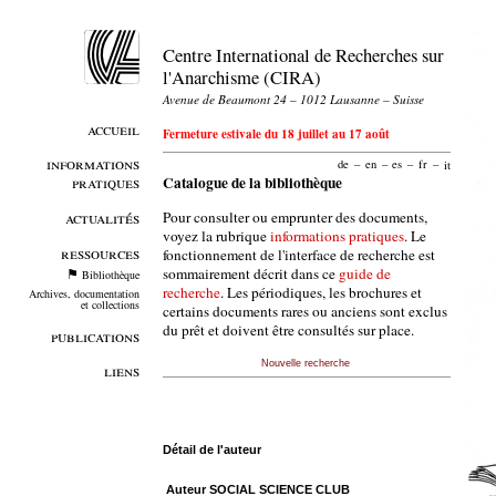
Centre International de Recherches sur
l'Anarchisme (CIRA)
Avenue de Beaumont 24 – 1012 Lausanne – Suisse
accueil
Fermeture estivale du 18 juillet au 17 août
informations
de
–
en
–
es
–
fr
–
it
pratiques
Catalogue de la bibliothèque
Pour consulter ou emprunter des documents,
actualités
voyez la rubrique
informations pratiques
. Le
ressources
fonctionnement de l'interface de recherche est
sommairement décrit dans ce
guide de
Bibliothèque
recherche
. Les périodiques, les brochures et
Archives, documentation
et collections
certains documents rares ou anciens sont exclus
du prêt et doivent être consultés sur place.
publications
Nouvelle recherche
liens
Détail de l'auteur
Auteur SOCIAL SCIENCE CLUB