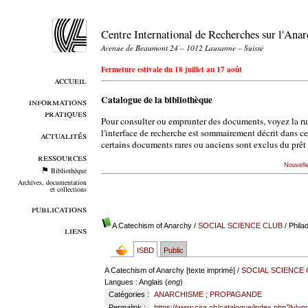
Centre International de Recherches sur l'An
Avenue de Beaumont 24 – 1012 Lausanne – Suisse
Fermeture estivale du 18 juillet au 17 août
accueil
Catalogue de la bibliothèque
informations
pratiques
Pour consulter ou emprunter des documents, voyez la r
l'interface de recherche est sommairement décrit dans c
actualités
certains documents rares ou anciens sont exclus du prêt 
ressources
Nouvell
Bibliothèque
Archives, documentation
et collections
publications
A Catechism of Anarchy
/
SOCIAL SCIENCE CLUB
/ Philad
liens
ISBD
Public
A Catechism of Anarchy [texte imprimé] /
SOCIAL SCIENCE
Langues
: Anglais (
eng
)
Catégories :
ANARCHISME
;
PROPAGANDE
Permalink :
https://www.cira.ch/catalogue/index.php?lvl=