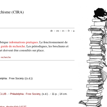
archisme (CIRA)
de
–
en
–
es
–
fr
–
it
ubrique
informations pratiques
. Le fonctionnement de
e
guide de recherche
. Les périodiques, les brochures et
et doivent être consultés sur place.
e recherche
elphia : Free Society ((s.d.))
 CLUB
. -
Philadelphia : Free Society
, (s.d.) . - 11 p. ; 14 cm.
notice_display&id=14137