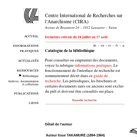
Centre International de Recherches sur
l'Anarchisme (CIRA)
Avenue de Beaumont 24 – 1012 Lausanne – Suisse
accueil
Fermeture estivale du 18 juillet au 17 août
informations
de
–
en
–
es
–
fr
–
it
pratiques
Catalogue de la bibliothèque
Pour consulter ou emprunter des documents,
actualités
voyez la rubrique
informations pratiques
. Le
ressources
fonctionnement de l'interface de recherche est
sommairement décrit dans ce
guide de
Bibliothèque
recherche
. Les périodiques, les brochures et
Archives, documentation
et collections
certains documents rares ou anciens sont exclus
du prêt et doivent être consultés sur place.
publications
Nouvelle recherche
liens
Détail de l'auteur
Auteur Itsue TAKAMURE (1894-1964)