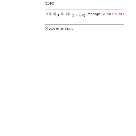
(2010)
Par page :
25
50
100
200
1
(1 - 6 / 6)
Ⓐ 2026-06-26
CIRA
valider