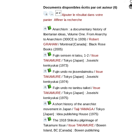
Documents disponibles écrits par cet auteur (
6
)
Ajouter le résultat dans votre
panier
Affiner la recherche
Anarchism : a documentary history of
libertarian ideas, Volume One. From Anarchy
to Anarchism (300CE to 1939)
/
Robert
GRAHAM
/ Montreal [Canada] : Black Rose
Books (2005)
Fujin sensen ni tatsu, 1-2
/
Itsue
TAKAMURE
/ Tokyo [Japan] : Joseishi
kenkyukai (1973)
Fujin undo no jissendaimoku
/
Itsue
TAKAMURE
/ Tokyo [Japan] : Joseishi
kenkyukai (1974)
Fujin undo no tanitsu taikei
/
Itsue
TAKAMURE
/ Tokyo [Japan] : Joseishi
kenkyukai (1975)
A short history of the anarchist
movement in Japan
/
Taiji YAMAGA
/ Tokyo
[Japan] : Idea publishing House (1975)
The 1918 Shikoku pilgrimage of
Takamure Itsue
/
Itsue TAKAMURE
/ Bowen
Island, BC [Canada] : Bowen publishing