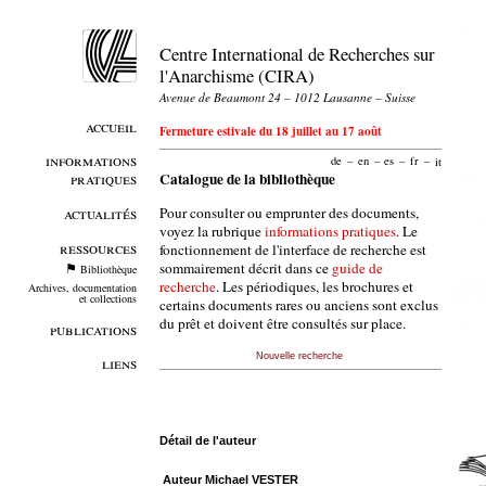
Centre International de Recherches sur
l'Anarchisme (CIRA)
Avenue de Beaumont 24 – 1012 Lausanne – Suisse
accueil
Fermeture estivale du 18 juillet au 17 août
informations
de
–
en
–
es
–
fr
–
it
pratiques
Catalogue de la bibliothèque
Pour consulter ou emprunter des documents,
actualités
voyez la rubrique
informations pratiques
. Le
ressources
fonctionnement de l'interface de recherche est
sommairement décrit dans ce
guide de
Bibliothèque
recherche
. Les périodiques, les brochures et
Archives, documentation
et collections
certains documents rares ou anciens sont exclus
du prêt et doivent être consultés sur place.
publications
Nouvelle recherche
liens
Détail de l'auteur
Auteur Michael VESTER