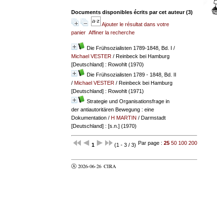
Documents disponibles écrits par cet auteur (
3
)
Ajouter le résultat dans votre
panier
Affiner la recherche
Die Frühsozialisten 1789-1848, Bd. I
/
Michael VESTER
/ Reinbeck bei Hamburg
[Deutschland] : Rowohlt (1970)
Die Frühsozialisten 1789 - 1848, Bd. II
/
Michael VESTER
/ Reinbeck bei Hamburg
[Deutschland] : Rowohlt (1971)
Strategie und Organisationsfrage in
der antiautoritären Bewegung : eine
Dokumentation
/
H MARTIN
/ Darmstadt
[Deutschland] : [s.n.] (1970)
Par page :
25
50
100
200
1
(1 - 3 / 3)
Ⓐ 2026-06-26
CIRA
valider