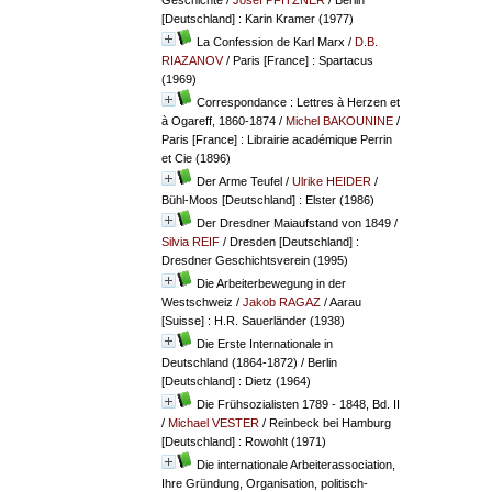
[Deutschland] : Karin Kramer (1977)
La Confession de Karl Marx
/
D.B.
RIAZANOV
/ Paris [France] : Spartacus
(1969)
Correspondance : Lettres à Herzen et
à Ogareff, 1860-1874
/
Michel BAKOUNINE
/
Paris [France] : Librairie académique Perrin
et Cie (1896)
Der Arme Teufel
/
Ulrike HEIDER
/
Bühl-Moos [Deutschland] : Elster (1986)
Der Dresdner Maiaufstand von 1849
/
Silvia REIF
/ Dresden [Deutschland] :
Dresdner Geschichtsverein (1995)
Die Arbeiterbewegung in der
Westschweiz
/
Jakob RAGAZ
/ Aarau
[Suisse] : H.R. Sauerländer (1938)
Die Erste Internationale in
Deutschland (1864-1872)
/ Berlin
[Deutschland] : Dietz (1964)
Die Frühsozialisten 1789 - 1848, Bd. II
/
Michael VESTER
/ Reinbeck bei Hamburg
[Deutschland] : Rowohlt (1971)
Die internationale Arbeiterassociation,
Ihre Gründung, Organisation, politisch-