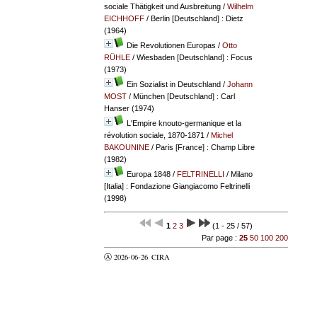
sociale Thätigkeit und Ausbreitung
/
Wilhelm
EICHHOFF
/ Berlin [Deutschland] : Dietz
(1964)
Die Revolutionen Europas
/
Otto
RÜHLE
/ Wiesbaden [Deutschland] : Focus
(1973)
Ein Sozialist in Deutschland
/
Johann
MOST
/ München [Deutschland] : Carl
Hanser (1974)
L'Empire knouto-germanique et la
révolution sociale, 1870-1871
/
Michel
BAKOUNINE
/ Paris [France] : Champ Libre
(1982)
Europa 1848
/
FELTRINELLI
/ Milano
[Italia] : Fondazione Giangiacomo Feltrinelli
(1998)
1
2
3
(1 - 25 / 57)
Par page :
25
50
100
200
Ⓐ 2026-06-26
CIRA
valider