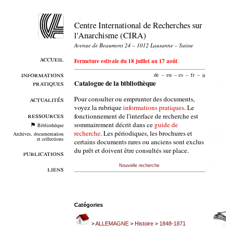
Centre International de Recherches sur
l'Anarchisme (CIRA)
Avenue de Beaumont 24 – 1012 Lausanne – Suisse
accueil
Fermeture estivale du 18 juillet au 17 août
informations
de
–
en
–
es
–
fr
–
it
pratiques
Catalogue de la bibliothèque
Pour consulter ou emprunter des documents,
actualités
voyez la rubrique
informations pratiques
. Le
ressources
fonctionnement de l'interface de recherche est
sommairement décrit dans ce
guide de
Bibliothèque
recherche
. Les périodiques, les brochures et
Archives, documentation
et collections
certains documents rares ou anciens sont exclus
du prêt et doivent être consultés sur place.
publications
Nouvelle recherche
liens
Catégories
>
ALLEMAGNE
>
Histoire
>
1848-1871