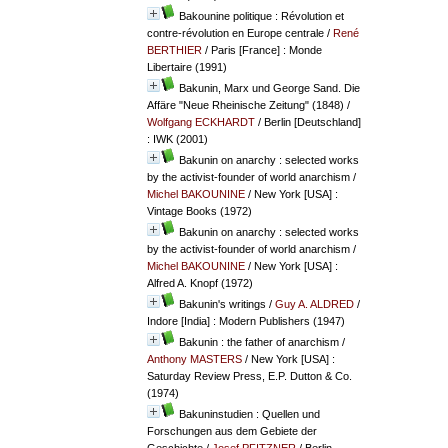
Bakounine politique : Révolution et
contre-révolution en Europe centrale
/
René
BERTHIER
/ Paris [France] : Monde
Libertaire (1991)
Bakunin, Marx und George Sand. Die
Affäre "Neue Rheinische Zeitung" (1848)
/
Wolfgang ECKHARDT
/ Berlin [Deutschland]
: IWK (2001)
Bakunin on anarchy : selected works
by the activist-founder of world anarchism
/
Michel BAKOUNINE
/ New York [USA] :
Vintage Books (1972)
Bakunin on anarchy : selected works
by the activist-founder of world anarchism
/
Michel BAKOUNINE
/ New York [USA] :
Alfred A. Knopf (1972)
Bakunin's writings
/
Guy A. ALDRED
/
Indore [India] : Modern Publishers (1947)
Bakunin : the father of anarchism
/
Anthony MASTERS
/ New York [USA] :
Saturday Review Press, E.P. Dutton & Co.
(1974)
Bakuninstudien : Quellen und
Forschungen aus dem Gebiete der
Geschichte
/
Josef PFITZNER
/ Berlin