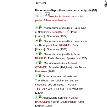
1848-1871
Documents disponibles dans cette catégorie (
57
)
Ajouter le résultat dans votre
panier
Affiner la recherche
L'Anarchisme aujourd'hui ; Bakounine
et Netchaiev
/
Jean BARRUÉ
/ Paris
[France] : Spartacus (1972)
L'Anarchisme aujourd'hui ; La réaction
en Allemagne
/
Jean BARRUÉ
/ Paris
[France] : Spartacus (1976)
L'Anarchisme aujourd'hui
/
Jean
BARRUÉ
/ Paris [France] : Spartacus (1970)
L'Art et la révolution
/
Richard
WAGNER
/ Bruxelles [Belgique] : Les Temps
Nouveaux (1898)
Association Internationale des
Travailleurs : son origine, son but, son
caractère, ses principes, …
/
Oscar
TESTUT
/ Lyon [France] : Aimé Vingtrinier
(1870)
Ausgewählte Schriften
/
Michel
BAKOUNINE
/ Berlin [Deutschland] : Karin
Kramer (1995)