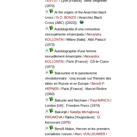
TESTUT
/ Lyon [France] : Aimé Vingtrinier
(1870)
At the origins of the Anarchist black
cross
/
N.O. BONZO
/ Anarchist Black
Cross (ABC) ([2022])
Autobiografia di una comunista
sessualmente emancipata
/
Alexandra
KOLLONTAI
/ Milano [Italia] : Aldo Palazzi
(1973)
Autobiographie d'une femme
sexuellement émancipée
/
Alexandra
KOLLONTAI
/ Paris [France] : Gît-le-Coeur
(1973)
Bakounine et le panslavisme
révolutionnaire : cinq essais sur l'histoire des
idées en Russie et en Europe
/
Benoît-P.
HEPNER
/ Paris [France] : Marcel Rivière
(1950)
Bakunin and Nechaev
/
Paul AVRICH
/
London [UK] : Freedom Press (1974)
Bakunjin
/
Natal'ja Michajlovna
PIRUMOVA
/ Rijeka [Yougoslavie] : O.
Kersovani (1975)
Benoît Malon, Herzen et les premiers
socialistes russes
/
Marc VUILLEUMIER
/