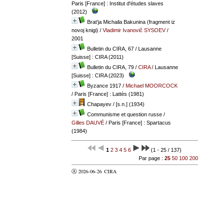
Paris [France] : Institut d'études slaves
(2012)
Brat'ja Michaila Bakunina (fragment iz
novoj knigi)
/
Vladimir Ivanovič SYSOEV
/
2001
Bulletin du CIRA, 67
/ Lausanne
[Suisse] : CIRA (2011)
Bulletin du CIRA, 79
/
CIRA
/ Lausanne
[Suisse] : CIRA (2023)
Byzance 1917
/
Michael MOORCOCK
/ Paris [France] : Lattès (1981)
Chapayev
/ [s.n.] (1934)
Communisme et question russe
/
Gilles DAUVÉ
/ Paris [France] : Spartacus
(1984)
1
2
3
4
5
6
(1 - 25 / 137)
Par page :
25
50
100
200
Ⓐ 2026-06-26
CIRA
valider