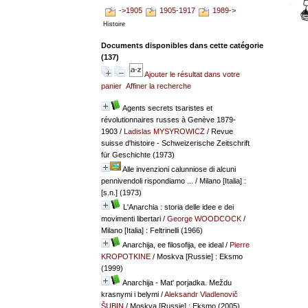
->1905
1905-1917
1989->
Histoire
Documents disponibles dans cette catégorie
(
137
)
Ajouter le résultat dans votre
panier
Affiner la recherche
Agents secrets tsaristes et
révolutionnaires russes à Genève 1879-
1903
/
Ladislas MYSYROWICZ
/ Revue
suisse d'histoire - Schweizerische Zeitschrift
für Geschichte (1973)
Alle invenzioni calunniose di alcuni
pennivendoli rispondiamo ...
/ Milano [Italia] :
[s.n.] (1973)
L'Anarchia : storia delle idee e dei
movimenti libertari
/
George WOODCOCK
/
Milano [Italia] : Feltrinelli (1966)
Anarchija, ee filosofija, ee ideal
/
Pierre
KROPOTKINE
/ Moskva [Russie] : Eksmo
(1999)
Anarchija - Mat' porjadka. Meždu
krasnymi i belymi
/
Aleksandr Vladlenovič
ŠUBIN
/ Moskva [Russie] : Eksmo (2005)