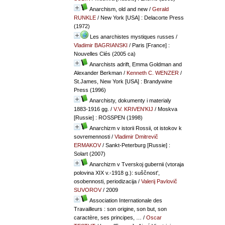
Anarchism, old and new
/
Gerald
RUNKLE
/ New York [USA] : Delacorte Press
(1972)
Les anarchistes mystiques russes
/
Vladimir BAGRIANSKI
/ Paris [France] :
Nouvelles Clés (2005 ca)
Anarchists adrift, Emma Goldman and
Alexander Berkman
/
Kenneth C. WENZER
/
St.James, New York [USA] : Brandywine
Press (1996)
Anarchisty, dokumenty i materialy
1883-1916 gg.
/
V.V. KRIVEN'KIJ
/ Moskva
[Russie] : ROSSPEN (1998)
Anarchizm v istorii Rossii, ot istokov k
sovremennosti
/
Vladimir Dmitrevič
ERMAKOV
/ Sankt-Peterburg [Russie] :
Solart (2007)
Anarchizm v Tverskoj gubernii (vtoraja
polovina XIX v.-1918 g.): suščnost',
osobennosti, periodizacija
/
Valerij Pavlovič
SUVOROV
/ 2009
Association Internationale des
Travailleurs : son origine, son but, son
caractère, ses principes, …
/
Oscar