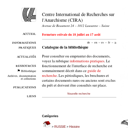
Centre International de Recherches sur
l'Anarchisme (CIRA)
Avenue de Beaumont 24 – 1012 Lausanne – Suisse
accueil
Fermeture estivale du 18 juillet au 17 août
informations
de
–
en
–
es
–
fr
–
it
pratiques
Catalogue de la bibliothèque
Pour consulter ou emprunter des documents,
actualités
voyez la rubrique
informations pratiques
. Le
ressources
fonctionnement de l'interface de recherche est
sommairement décrit dans ce
guide de
Bibliothèque
recherche
. Les périodiques, les brochures et
Archives, documentation
et collections
certains documents rares ou anciens sont exclus
du prêt et doivent être consultés sur place.
publications
Nouvelle recherche
liens
Catégories
>
RUSSIE
>
Histoire