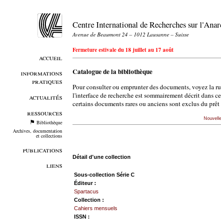
Centre International de Recherches sur l'An
Avenue de Beaumont 24 – 1012 Lausanne – Suisse
Fermeture estivale du 18 juillet au 17 août
accueil
Catalogue de la bibliothèque
informations
pratiques
Pour consulter ou emprunter des documents, voyez la r
l'interface de recherche est sommairement décrit dans c
actualités
certains documents rares ou anciens sont exclus du prêt 
ressources
Nouvell
Bibliothèque
Archives, documentation
et collections
publications
Détail d'une collection
liens
Sous-collection Série C
Éditeur :
Spartacus
Collection :
Cahiers mensuels
ISSN :