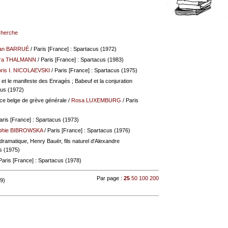
echerche
an BARRUÉ
/ Paris [France] : Spartacus (1972)
ara THALMANN
/ Paris [France] : Spartacus (1983)
ris I. NICOLAEVSKI
/ Paris [France] : Spartacus (1975)
t le manifeste des Enragés ; Babeuf et la conjuration
cus (1972)
ce belge de grève générale
/
Rosa LUXEMBURG
/ Paris
aris [France] : Spartacus (1973)
phie BIBROWSKA
/ Paris [France] : Spartacus (1976)
 dramatique, Henry Bauër, fils naturel d'Alexandre
s (1975)
Paris [France] : Spartacus (1978)
Par page :
25
50
100
200
 9)