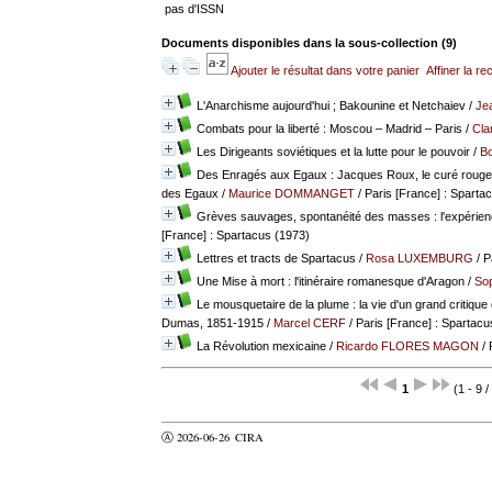
pas d'ISSN
Documents disponibles dans la sous-collection (
9
)
Ajouter le résultat dans votre panier
Affiner la r
L'Anarchisme aujourd'hui ; Bakounine et Netchaiev
/
Je
Combats pour la liberté : Moscou – Madrid – Paris
/
Cl
Les Dirigeants soviétiques et la lutte pour le pouvoir
/
Bo
Des Enragés aux Egaux : Jacques Roux, le curé rouge e
des Egaux
/
Maurice DOMMANGET
/ Paris [France] : Sparta
Grèves sauvages, spontanéité des masses : l'expérien
[France] : Spartacus (1973)
Lettres et tracts de Spartacus
/
Rosa LUXEMBURG
/ P
Une Mise à mort : l'itinéraire romanesque d'Aragon
/
So
Le mousquetaire de la plume : la vie d'un grand critique
Dumas, 1851-1915
/
Marcel CERF
/ Paris [France] : Spartacu
La Révolution mexicaine
/
Ricardo FLORES MAGON
/ 
1
(1 - 9 /
Ⓐ 2026-06-26
CIRA
valider