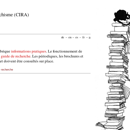
archisme (CIRA)
de
–
en
–
es
–
fr
–
it
ubrique
informations pratiques
. Le fonctionnement de
e
guide de recherche
. Les périodiques, les brochures et
et doivent être consultés sur place.
e recherche