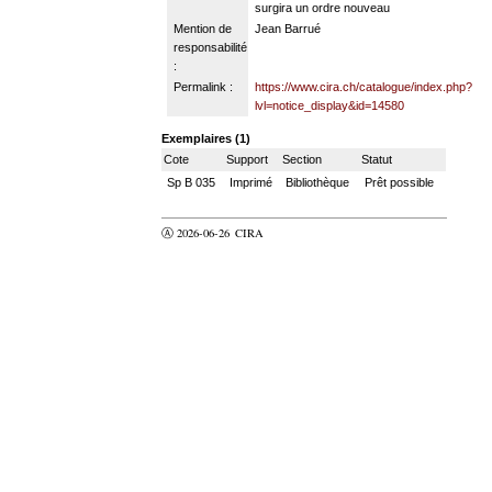
surgira un ordre nouveau
Mention de
Jean Barrué
responsabilité
:
Permalink :
https://www.cira.ch/catalogue/index.php?
lvl=notice_display&id=14580
Exemplaires (1)
Cote
Support
Section
Statut
Sp B 035
Imprimé
Bibliothèque
Prêt possible
Ⓐ 2026-06-26
CIRA
valider