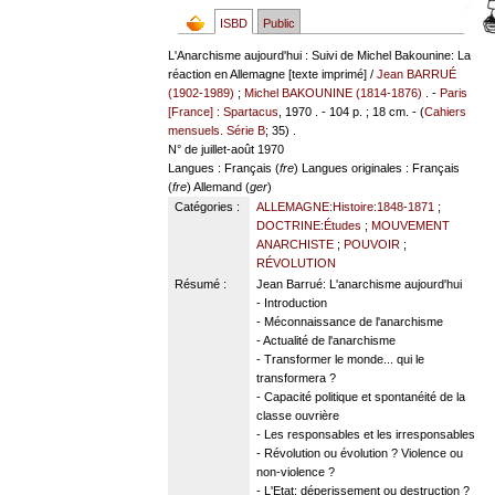
ISBD
Public
L'Anarchisme aujourd'hui : Suivi de Michel Bakounine: La
réaction en Allemagne [texte imprimé] /
Jean BARRUÉ
(1902-1989)
;
Michel BAKOUNINE (1814-1876)
. -
Paris
[France] : Spartacus
, 1970 . - 104 p. ; 18 cm. - (
Cahiers
mensuels. Série B
; 35) .
N° de juillet-août 1970
Langues
: Français (
fre
)
Langues originales
: Français
(
fre
) Allemand (
ger
)
Catégories :
ALLEMAGNE:Histoire:1848-1871
;
DOCTRINE:Études
;
MOUVEMENT
ANARCHISTE
;
POUVOIR
;
RÉVOLUTION
Résumé :
Jean Barrué: L'anarchisme aujourd'hui
- Introduction
- Méconnaissance de l'anarchisme
- Actualité de l'anarchisme
- Transformer le monde... qui le
transformera ?
- Capacité politique et spontanéité de la
classe ouvrière
- Les responsables et les irresponsables
- Révolution ou évolution ? Violence ou
non-violence ?
- L'Etat: déperissement ou destruction ?