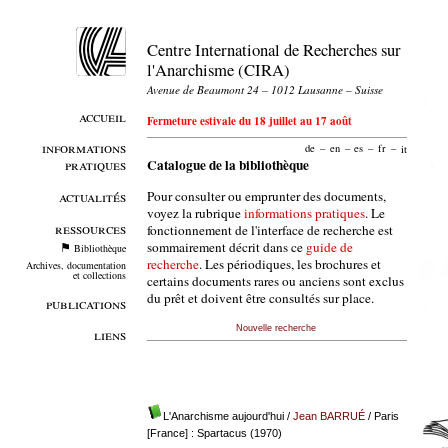
Centre International de Recherches sur
l'Anarchisme (CIRA)
Avenue de Beaumont 24 – 1012 Lausanne – Suisse
accueil
Fermeture estivale du 18 juillet au 17 août
informations
de
–
en
–
es
–
fr
–
it
pratiques
Catalogue de la bibliothèque
Pour consulter ou emprunter des documents,
actualités
voyez la rubrique
informations pratiques
. Le
ressources
fonctionnement de l'interface de recherche est
sommairement décrit dans ce
guide de
Bibliothèque
recherche
. Les périodiques, les brochures et
Archives, documentation
et collections
certains documents rares ou anciens sont exclus
du prêt et doivent être consultés sur place.
publications
Nouvelle recherche
liens
L'Anarchisme aujourd'hui
/
Jean BARRUÉ
/ Paris
[France] : Spartacus (1970)