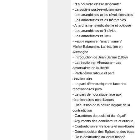
- "La nouvelle classe dirigeante"
- La société post-révolutionnaire
- Les anarchistes et les révolutionnaires
- Les anarchistes et les hiérarchies
- Anarchisme, syndicalisme et politique
- Les anarchistes et l'individu
- Les anarchistes et Dieu
- Faut-il repenser l'anarchisme ?
Michel Bakounine: La réaction en
Allemagne
- Introduction de Jean Barrué (1969)
- La réaction en Allemagne - Les
adversaires de la liberté
- Parti démocratique et parti
réactionnaire
- Le parti démocratique en face des
réactionnaires purs
- Le parti démocratique face aux
réactionnaires conciliateurs
- Discussion de la nature logique de la
contradiction
- Caractères du positif et du négatif
- Arguments des conciliateurs et critique
- Contradiction entre liberté et non-liberté
- Décomposition des Eglises et des états
- De la destruction du vieux monde