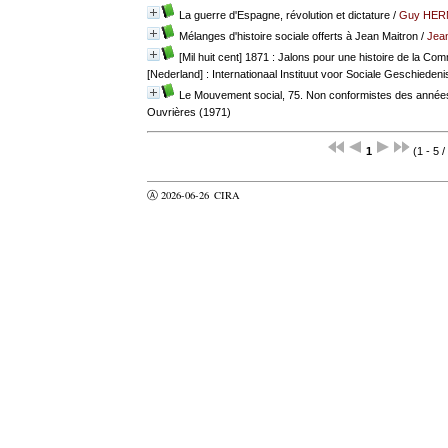
La guerre d'Espagne, révolution et dictature
/
Guy HER
Mélanges d'histoire sociale offerts à Jean Maitron
/
Jea
[Mil huit cent] 1871 : Jalons pour une histoire de la C
[Nederland] : Internationaal Instituut voor Sociale Geschiedeni
Le Mouvement social, 75. Non conformistes des année
Ouvrières (1971)
1
(1 - 5 /
Ⓐ 2026-06-26
CIRA
valider