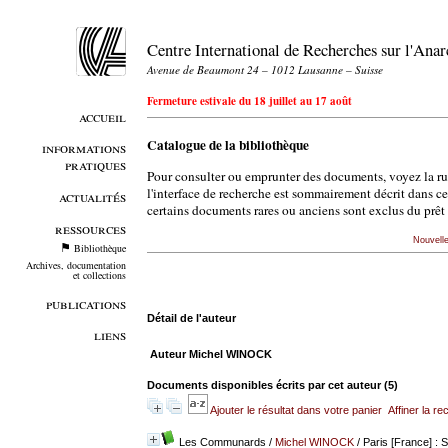
Centre International de Recherches sur l'An
Avenue de Beaumont 24 – 1012 Lausanne – Suisse
Fermeture estivale du 18 juillet au 17 août
accueil
Catalogue de la bibliothèque
informations
pratiques
Pour consulter ou emprunter des documents, voyez la r
l'interface de recherche est sommairement décrit dans c
actualités
certains documents rares ou anciens sont exclus du prêt 
ressources
Nouvell
Bibliothèque
Archives, documentation
et collections
publications
Détail de l'auteur
liens
Auteur Michel WINOCK
Documents disponibles écrits par cet auteur (
5
)
Ajouter le résultat dans votre panier
Affiner la r
Les Communards
/
Michel WINOCK
/ Paris [France] : S