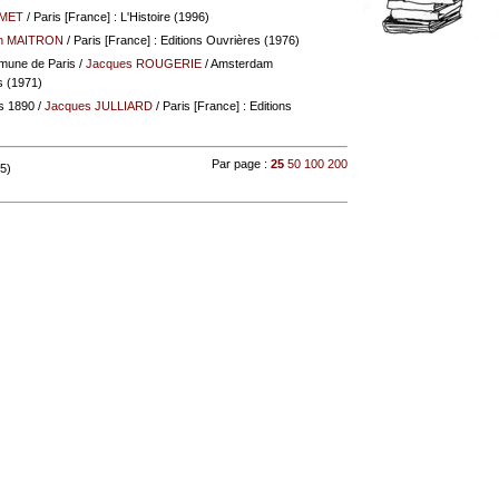
MET
/ Paris [France] : L'Histoire (1996)
n MAITRON
/ Paris [France] : Editions Ouvrières (1976)
ommune de Paris
/
Jacques ROUGERIE
/ Amsterdam
s (1971)
s 1890
/
Jacques JULLIARD
/ Paris [France] : Editions
Par page :
25
50
100
200
 5)