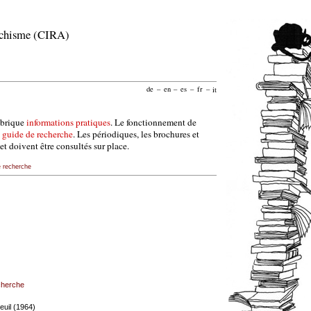
archisme (CIRA)
de
–
en
–
es
–
fr
–
it
ubrique
informations pratiques
. Le fonctionnement de
e
guide de recherche
. Les périodiques, les brochures et
et doivent être consultés sur place.
e recherche
echerche
euil (1964)