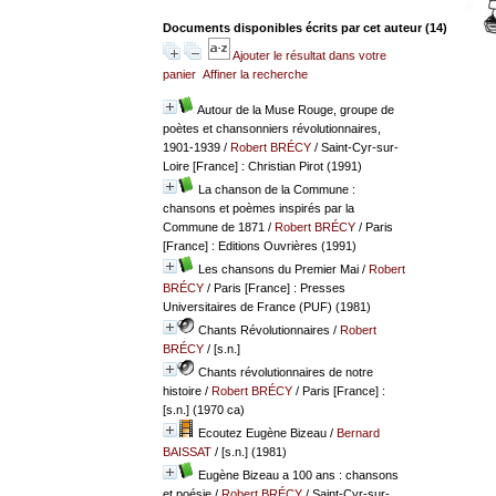
Documents disponibles écrits par cet auteur (
14
)
Ajouter le résultat dans votre
panier
Affiner la recherche
Autour de la Muse Rouge, groupe de
poètes et chansonniers révolutionnaires,
1901-1939
/
Robert BRÉCY
/ Saint-Cyr-sur-
Loire [France] : Christian Pirot (1991)
La chanson de la Commune :
chansons et poèmes inspirés par la
Commune de 1871
/
Robert BRÉCY
/ Paris
[France] : Editions Ouvrières (1991)
Les chansons du Premier Mai
/
Robert
BRÉCY
/ Paris [France] : Presses
Universitaires de France (PUF) (1981)
Chants Révolutionnaires
/
Robert
BRÉCY
/ [s.n.]
Chants révolutionnaires de notre
histoire
/
Robert BRÉCY
/ Paris [France] :
[s.n.] (1970 ca)
Ecoutez Eugène Bizeau
/
Bernard
BAISSAT
/ [s.n.] (1981)
Eugène Bizeau a 100 ans : chansons
et poésie
/
Robert BRÉCY
/ Saint-Cyr-sur-