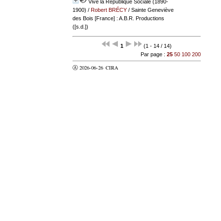
Vive la République Sociale (1890-
1900)
/
Robert BRÉCY
/ Sainte Geneviève
des Bois [France] : A.B.R. Productions
([s.d.])
1
(1 - 14 / 14)
Par page :
25
50
100
200
Ⓐ 2026-06-26
CIRA
valider