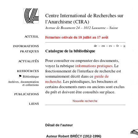
Centre International de Recherches sur
l'Anarchisme (CIRA)
Avenue de Beaumont 24 – 1012 Lausanne – Suisse
accueil
Fermeture estivale du 18 juillet au 17 août
informations
de
–
en
–
es
–
fr
–
it
pratiques
Catalogue de la bibliothèque
Pour consulter ou emprunter des documents,
actualités
voyez la rubrique
informations pratiques
. Le
ressources
fonctionnement de l'interface de recherche est
sommairement décrit dans ce
guide de
Bibliothèque
recherche
. Les périodiques, les brochures et
Archives, documentation
et collections
certains documents rares ou anciens sont exclus
du prêt et doivent être consultés sur place.
publications
Nouvelle recherche
liens
Détail de l'auteur
Auteur Robert BRÉCY (1912-1996)