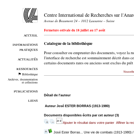
Centre International de Recherches sur l'An
Avenue de Beaumont 24 – 1012 Lausanne – Suisse
Fermeture estivale du 18 juillet au 17 août
accueil
Catalogue de la bibliothèque
informations
pratiques
Pour consulter ou emprunter des documents, voyez la r
l'interface de recherche est sommairement décrit dans c
actualités
certains documents rares ou anciens sont exclus du prêt 
ressources
Nouvell
Bibliothèque
Archives, documentation
et collections
publications
Détail de l'auteur
liens
Auteur José ESTER BORRAS (1913-1980)
Documents disponibles écrits par cet auteur (
3
)
Ajouter le résultat dans votre panier
Affiner la r
José Ester Borras... Une vie de combats (1913-1980)