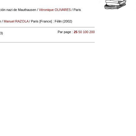
ción nazi de Mauthausen
/
Véronique OLIVARES
/ Paris
n
/
Manuel RAZOLA
/ Paris [France] : Félin (2002)
Par page :
25
50
100
200
 3)