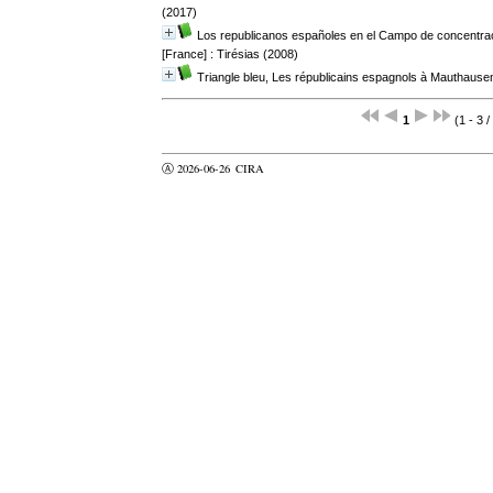
(2017)
Los republicanos españoles en el Campo de concentra
[France] : Tirésias (2008)
Triangle bleu, Les républicains espagnols à Mauthause
1
(1 - 3 /
Ⓐ 2026-06-26
CIRA
valider