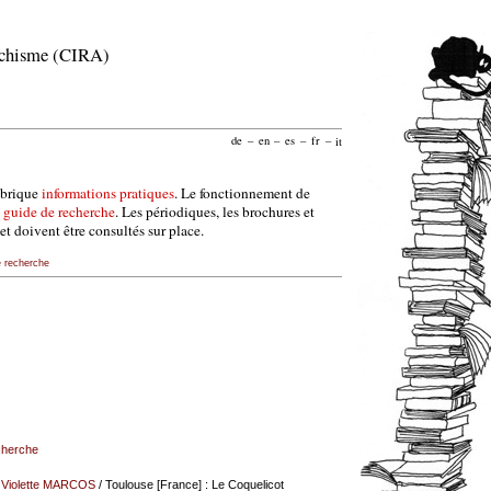
archisme (CIRA)
de
–
en
–
es
–
fr
–
it
ubrique
informations pratiques
. Le fonctionnement de
e
guide de recherche
. Les périodiques, les brochures et
et doivent être consultés sur place.
e recherche
echerche
/
Violette MARCOS
/ Toulouse [France] : Le Coquelicot