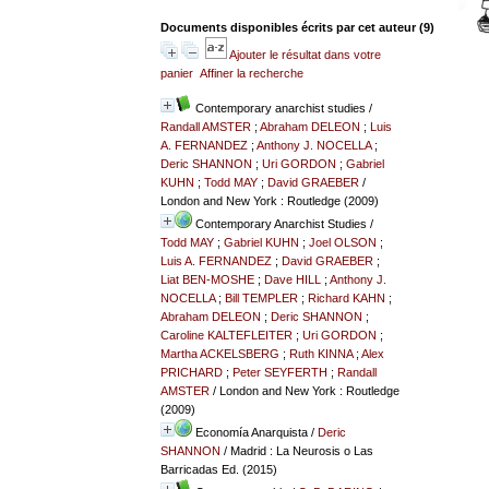
Documents disponibles écrits par cet auteur (
9
)
Ajouter le résultat dans votre
panier
Affiner la recherche
Contemporary anarchist studies
/
Randall AMSTER
;
Abraham DELEON
;
Luis
A. FERNANDEZ
;
Anthony J. NOCELLA
;
Deric SHANNON
;
Uri GORDON
;
Gabriel
KUHN
;
Todd MAY
;
David GRAEBER
/
London and New York : Routledge (2009)
Contemporary Anarchist Studies
/
Todd MAY
;
Gabriel KUHN
;
Joel OLSON
;
Luis A. FERNANDEZ
;
David GRAEBER
;
Liat BEN-MOSHE
;
Dave HILL
;
Anthony J.
NOCELLA
;
Bill TEMPLER
;
Richard KAHN
;
Abraham DELEON
;
Deric SHANNON
;
Caroline KALTEFLEITER
;
Uri GORDON
;
Martha ACKELSBERG
;
Ruth KINNA
;
Alex
PRICHARD
;
Peter SEYFERTH
;
Randall
AMSTER
/ London and New York : Routledge
(2009)
Economía Anarquista
/
Deric
SHANNON
/ Madrid : La Neurosis o Las
Barricadas Ed. (2015)