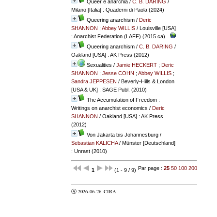
Queer e anarchia
/
C. B. DARING
/
Milano [Italia] : Quaderni di Paola (2024)
Queering anarchism
/
Deric
SHANNON
;
Abbey WILLIS
/ Louisville [USA]
: Anarchist Federation (LAFF) (2015 ca)
Queering anarchism
/
C. B. DARING
/
Oakland [USA] : AK Press (2012)
Sexualities
/
Jamie HECKERT
;
Deric
SHANNON
;
Jesse COHN
;
Abbey WILLIS
;
Sandra JEPPESEN
/ Beverly-Hills & London
[USA & UK] : SAGE Publ. (2010)
The Accumulation of Freedom :
Writings on anarchist economics
/
Deric
SHANNON
/ Oakland [USA] : AK Press
(2012)
Von Jakarta bis Johannesburg
/
Sebastian KALICHA
/ Münster [Deutschland]
: Unrast (2010)
Par page :
25
50
100
200
1
(1 - 9 / 9)
Ⓐ 2026-06-26
CIRA
valider