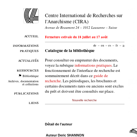
Centre International de Recherches sur
l'Anarchisme (CIRA)
Avenue de Beaumont 24 – 1012 Lausanne – Suisse
accueil
Fermeture estivale du 18 juillet au 17 août
informations
de
–
en
–
es
–
fr
–
it
pratiques
Catalogue de la bibliothèque
Pour consulter ou emprunter des documents,
actualités
voyez la rubrique
informations pratiques
. Le
ressources
fonctionnement de l'interface de recherche est
sommairement décrit dans ce
guide de
Bibliothèque
recherche
. Les périodiques, les brochures et
Archives, documentation
et collections
certains documents rares ou anciens sont exclus
du prêt et doivent être consultés sur place.
publications
Nouvelle recherche
liens
Détail de l'auteur
Auteur Deric SHANNON