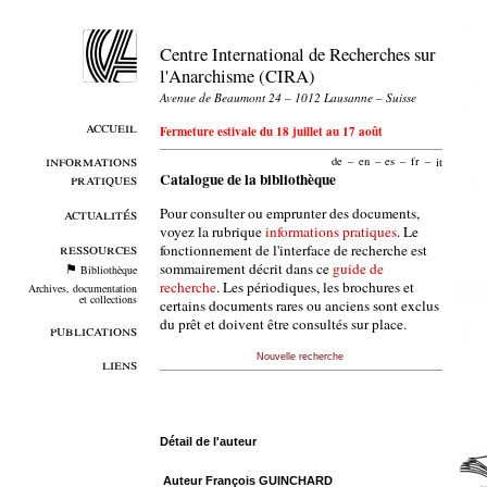
Centre International de Recherches sur
l'Anarchisme (CIRA)
Avenue de Beaumont 24 – 1012 Lausanne – Suisse
accueil
Fermeture estivale du 18 juillet au 17 août
informations
de
–
en
–
es
–
fr
–
it
pratiques
Catalogue de la bibliothèque
Pour consulter ou emprunter des documents,
actualités
voyez la rubrique
informations pratiques
. Le
ressources
fonctionnement de l'interface de recherche est
sommairement décrit dans ce
guide de
Bibliothèque
recherche
. Les périodiques, les brochures et
Archives, documentation
et collections
certains documents rares ou anciens sont exclus
du prêt et doivent être consultés sur place.
publications
Nouvelle recherche
liens
Détail de l'auteur
Auteur François GUINCHARD