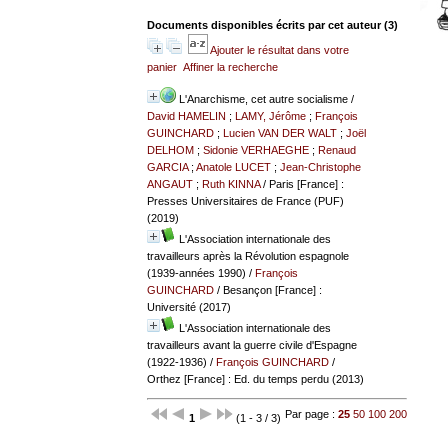
Documents disponibles écrits par cet auteur (
3
)
Ajouter le résultat dans votre
panier
Affiner la recherche
L'Anarchisme, cet autre socialisme
/
David HAMELIN
;
LAMY, Jérôme
;
François
GUINCHARD
;
Lucien VAN DER WALT
;
Joël
DELHOM
;
Sidonie VERHAEGHE
;
Renaud
GARCIA
;
Anatole LUCET
;
Jean-Christophe
ANGAUT
;
Ruth KINNA
/ Paris [France] :
Presses Universitaires de France (PUF)
(2019)
L'Association internationale des
travailleurs après la Révolution espagnole
(1939-années 1990)
/
François
GUINCHARD
/ Besançon [France] :
Université (2017)
L'Association internationale des
travailleurs avant la guerre civile d'Espagne
(1922-1936)
/
François GUINCHARD
/
Orthez [France] : Ed. du temps perdu (2013)
Par page :
25
50
100
200
1
(1 - 3 / 3)