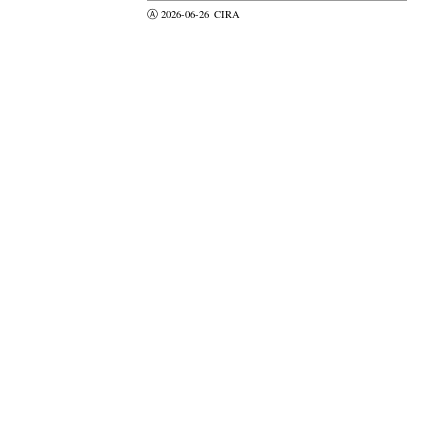
Ⓐ 2026-06-26
CIRA
valider