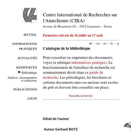
Centre International de Recherches sur
l'Anarchisme (CIRA)
Avenue de Beaumont 24 – 1012 Lausanne – Suisse
accueil
Fermeture estivale du 18 juillet au 17 août
informations
de
–
en
–
es
–
fr
–
it
pratiques
Catalogue de la bibliothèque
Pour consulter ou emprunter des documents,
actualités
voyez la rubrique
informations pratiques
. Le
ressources
fonctionnement de l'interface de recherche est
sommairement décrit dans ce
guide de
Bibliothèque
recherche
. Les périodiques, les brochures et
Archives, documentation
et collections
certains documents rares ou anciens sont exclus
du prêt et doivent être consultés sur place.
publications
Nouvelle recherche
liens
Détail de l'auteur
Auteur Gerhard BOTZ