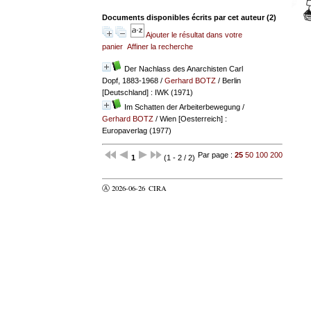
Documents disponibles écrits par cet auteur (
2
)
Ajouter le résultat dans votre
panier
Affiner la recherche
Der Nachlass des Anarchisten Carl
Dopf, 1883-1968
/
Gerhard BOTZ
/ Berlin
[Deutschland] : IWK (1971)
Im Schatten der Arbeiterbewegung
/
Gerhard BOTZ
/ Wien [Oesterreich] :
Europaverlag (1977)
Par page :
25
50
100
200
1
(1 - 2 / 2)
Ⓐ 2026-06-26
CIRA
valider