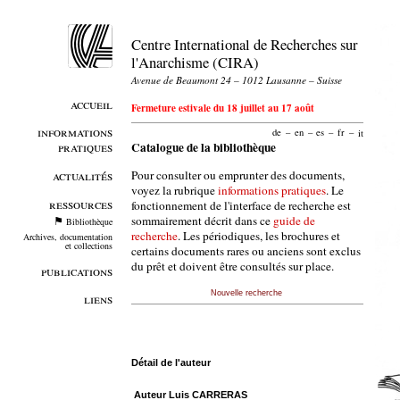
Centre International de Recherches sur
l'Anarchisme (CIRA)
Avenue de Beaumont 24 – 1012 Lausanne – Suisse
accueil
Fermeture estivale du 18 juillet au 17 août
informations
de
–
en
–
es
–
fr
–
it
pratiques
Catalogue de la bibliothèque
Pour consulter ou emprunter des documents,
actualités
voyez la rubrique
informations pratiques
. Le
ressources
fonctionnement de l'interface de recherche est
sommairement décrit dans ce
guide de
Bibliothèque
recherche
. Les périodiques, les brochures et
Archives, documentation
et collections
certains documents rares ou anciens sont exclus
du prêt et doivent être consultés sur place.
publications
Nouvelle recherche
liens
Détail de l'auteur
Auteur Luis CARRERAS