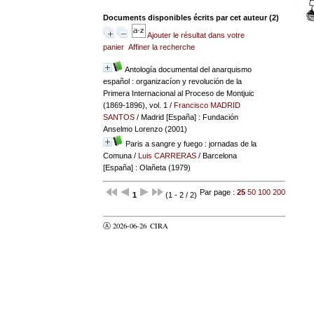
Documents disponibles écrits par cet auteur (
2
)
Ajouter le résultat dans votre
panier
Affiner la recherche
Antología documental del anarquismo
español : organizacíon y revolución de la
Primera Internacional al Proceso de Montjuic
(1869-1896), vol. 1
/
Francisco MADRID
SANTOS
/ Madrid [España] : Fundación
Anselmo Lorenzo (2001)
Paris a sangre y fuego : jornadas de la
Comuna
/
Luis CARRERAS
/ Barcelona
[España] : Olañeta (1979)
Par page :
25
50
100
200
1
(1 - 2 / 2)
Ⓐ 2026-06-26
CIRA
valider