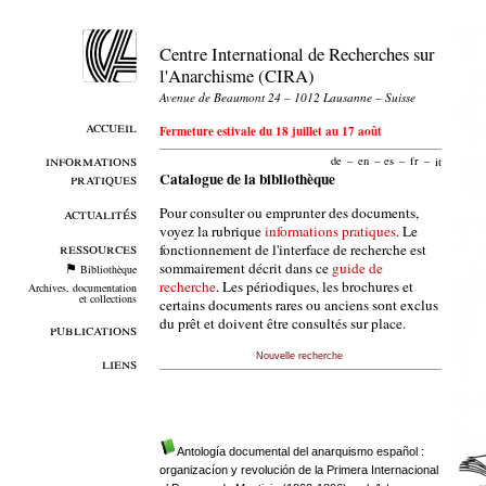
Centre International de Recherches sur
l'Anarchisme (CIRA)
Avenue de Beaumont 24 – 1012 Lausanne – Suisse
accueil
Fermeture estivale du 18 juillet au 17 août
informations
de
–
en
–
es
–
fr
–
it
pratiques
Catalogue de la bibliothèque
Pour consulter ou emprunter des documents,
actualités
voyez la rubrique
informations pratiques
. Le
ressources
fonctionnement de l'interface de recherche est
sommairement décrit dans ce
guide de
Bibliothèque
recherche
. Les périodiques, les brochures et
Archives, documentation
et collections
certains documents rares ou anciens sont exclus
du prêt et doivent être consultés sur place.
publications
Nouvelle recherche
liens
Antología documental del anarquismo español :
organizacíon y revolución de la Primera Internacional