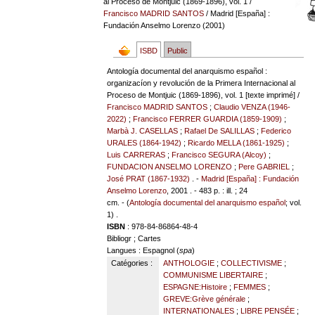
al Proceso de Montjuic (1869-1896), vol. 1
/
Francisco MADRID SANTOS
/ Madrid [España] :
Fundación Anselmo Lorenzo (2001)
ISBD
Public
Antología documental del anarquismo español :
organizacíon y revolución de la Primera Internacional al
Proceso de Montjuic (1869-1896), vol. 1 [texte imprimé] /
Francisco MADRID SANTOS
;
Claudio VENZA (1946-
2022)
;
Francisco FERRER GUARDIA (1859-1909)
;
Marbà J. CASELLAS
;
Rafael De SALILLAS
;
Federico
URALES (1864-1942)
;
Ricardo MELLA (1861-1925)
;
Luis CARRERAS
;
Francisco SEGURA (Alcoy)
;
FUNDACION ANSELMO LORENZO
;
Pere GABRIEL
;
José PRAT (1867-1932)
. -
Madrid [España] : Fundación
Anselmo Lorenzo
, 2001 . - 483 p. : ill. ; 24
cm. - (
Antología documental del anarquismo español
; vol.
1) .
ISBN
: 978-84-86864-48-4
Bibliogr ; Cartes
Langues
: Espagnol (
spa
)
Catégories :
ANTHOLOGIE
;
COLLECTIVISME
;
COMMUNISME LIBERTAIRE
;
ESPAGNE:Histoire
;
FEMMES
;
GREVE:Grève générale
;
INTERNATIONALES
;
LIBRE PENSÉE
;