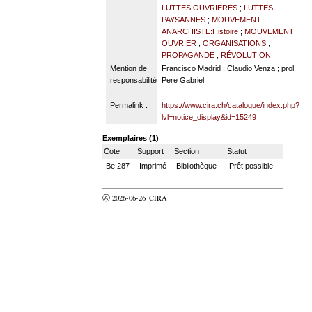
LUTTES OUVRIERES
;
LUTTES
PAYSANNES
;
MOUVEMENT
ANARCHISTE:Histoire
;
MOUVEMENT
OUVRIER
;
ORGANISATIONS
;
PROPAGANDE
;
RÉVOLUTION
Mention de
Francisco Madrid ; Claudio Venza ; prol.
responsabilité
Pere Gabriel
:
Permalink :
https://www.cira.ch/catalogue/index.php?
lvl=notice_display&id=15249
Exemplaires (1)
Cote
Support
Section
Statut
Be 287
Imprimé
Bibliothèque
Prêt possible
Ⓐ 2026-06-26
CIRA
valider