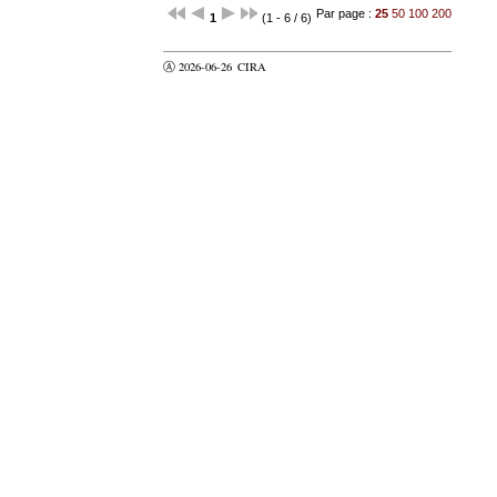
Par page :
25
50
100
200
1
(1 - 6 / 6)
Ⓐ 2026-06-26
CIRA
valider