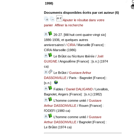
1998)
Documents disponibles écrits par cet auteur (
6
)
Ajouter le résultat dans votre
panier
Affiner la recherche
26-27. [Mil huit cent quatre-vingt six]
1886-1936, et quelques autres
anniversaires!
/
CIRA
/ Marseille [France] :
CIRA-Marseille (1986)
Le Brûlot ou l'écriture libérée
/
Joël
GUIGNE
/ Angoulême [France] : [s.n.] (1974
ca)
Le Brûlot
/
Gustave Arthur
DASSONVILLE
/ Paris - Bagnolet [France] :
[s.n.]
Fables
/
Daniel DALIGAND
/ Levallois,
Bagnolet, Angers [France] : [s.n.] (1982)
L'homme comme unité
/
Gustave
Arthur DASSONVILLE
/ Rouen [France] :
l'ODEFI (1980 ca)
L'homme comme unité
/
Gustave
Arthur DASSONVILLE
/ Bagnolet [France] :
Le Brûlot (1974 ca)