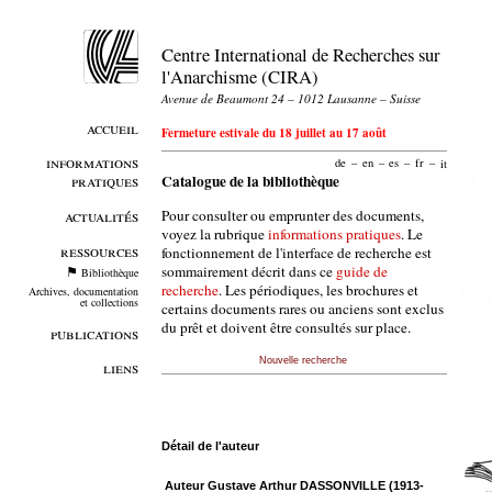
Centre International de Recherches sur
l'Anarchisme (CIRA)
Avenue de Beaumont 24 – 1012 Lausanne – Suisse
accueil
Fermeture estivale du 18 juillet au 17 août
informations
de
–
en
–
es
–
fr
–
it
pratiques
Catalogue de la bibliothèque
Pour consulter ou emprunter des documents,
actualités
voyez la rubrique
informations pratiques
. Le
ressources
fonctionnement de l'interface de recherche est
sommairement décrit dans ce
guide de
Bibliothèque
recherche
. Les périodiques, les brochures et
Archives, documentation
et collections
certains documents rares ou anciens sont exclus
du prêt et doivent être consultés sur place.
publications
Nouvelle recherche
liens
Détail de l'auteur
Auteur Gustave Arthur DASSONVILLE (1913-