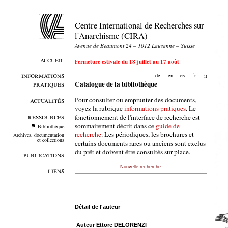
Centre International de Recherches sur
l'Anarchisme (CIRA)
Avenue de Beaumont 24 – 1012 Lausanne – Suisse
accueil
Fermeture estivale du 18 juillet au 17 août
informations
de
–
en
–
es
–
fr
–
it
pratiques
Catalogue de la bibliothèque
Pour consulter ou emprunter des documents,
actualités
voyez la rubrique
informations pratiques
. Le
ressources
fonctionnement de l'interface de recherche est
sommairement décrit dans ce
guide de
Bibliothèque
recherche
. Les périodiques, les brochures et
Archives, documentation
et collections
certains documents rares ou anciens sont exclus
du prêt et doivent être consultés sur place.
publications
Nouvelle recherche
liens
Détail de l'auteur
Auteur Ettore DELORENZI