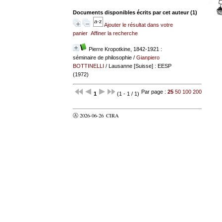
Documents disponibles écrits par cet auteur (
1
)
Ajouter le résultat dans votre
panier
Affiner la recherche
Pierre Kropotkine, 1842-1921 :
séminaire de philosophie
/
Gianpiero
BOTTINELLI
/ Lausanne [Suisse] : EESP
(1972)
Par page :
25
50
100
200
1
(1 - 1 / 1)
Ⓐ 2026-06-26
CIRA
valider