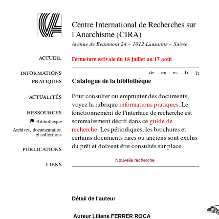
Centre International de Recherches sur
l'Anarchisme (CIRA)
Avenue de Beaumont 24 – 1012 Lausanne – Suisse
accueil
Fermeture estivale du 18 juillet au 17 août
informations
de
–
en
–
es
–
fr
–
it
pratiques
Catalogue de la bibliothèque
Pour consulter ou emprunter des documents,
actualités
voyez la rubrique
informations pratiques
. Le
ressources
fonctionnement de l'interface de recherche est
sommairement décrit dans ce
guide de
Bibliothèque
recherche
. Les périodiques, les brochures et
Archives, documentation
et collections
certains documents rares ou anciens sont exclus
du prêt et doivent être consultés sur place.
publications
Nouvelle recherche
liens
Détail de l'auteur
Auteur Liliane FERRER ROCA