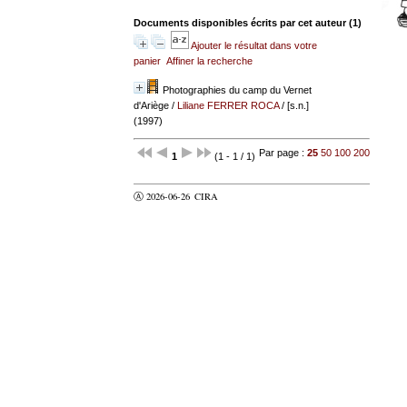
Documents disponibles écrits par cet auteur (
1
)
Ajouter le résultat dans votre
panier
Affiner la recherche
Photographies du camp du Vernet
d'Ariège
/
Liliane FERRER ROCA
/ [s.n.]
(1997)
Par page :
25
50
100
200
1
(1 - 1 / 1)
Ⓐ 2026-06-26
CIRA
valider