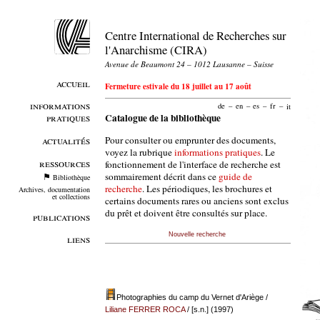
Centre International de Recherches sur
l'Anarchisme (CIRA)
Avenue de Beaumont 24 – 1012 Lausanne – Suisse
accueil
Fermeture estivale du 18 juillet au 17 août
informations
de
–
en
–
es
–
fr
–
it
pratiques
Catalogue de la bibliothèque
Pour consulter ou emprunter des documents,
actualités
voyez la rubrique
informations pratiques
. Le
ressources
fonctionnement de l'interface de recherche est
sommairement décrit dans ce
guide de
Bibliothèque
recherche
. Les périodiques, les brochures et
Archives, documentation
et collections
certains documents rares ou anciens sont exclus
du prêt et doivent être consultés sur place.
publications
Nouvelle recherche
liens
Photographies du camp du Vernet d'Ariège
/
Liliane FERRER ROCA
/ [s.n.] (1997)