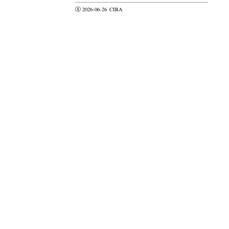
Ⓐ 2026-06-26
CIRA
valider