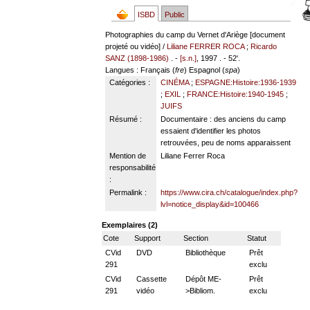
ISBD
Public
Photographies du camp du Vernet d'Ariège [document
projeté ou vidéo] /
Liliane FERRER ROCA
;
Ricardo
SANZ (1898-1986)
. -
[s.n.]
, 1997 . - 52'.
Langues
: Français (
fre
) Espagnol (
spa
)
Catégories :
CINÉMA
;
ESPAGNE:Histoire:1936-1939
;
EXIL
;
FRANCE:Histoire:1940-1945
;
JUIFS
Résumé :
Documentaire : des anciens du camp
essaient d'identifier les photos
retrouvées, peu de noms apparaissent
Mention de
Liliane Ferrer Roca
responsabilité
:
Permalink :
https://www.cira.ch/catalogue/index.php?
lvl=notice_display&id=100466
Exemplaires (2)
Cote
Support
Section
Statut
CVid
DVD
Bibliothèque
Prêt
291
exclu
CVid
Cassette
Dépôt ME-
Prêt
291
vidéo
>Bibliom.
exclu