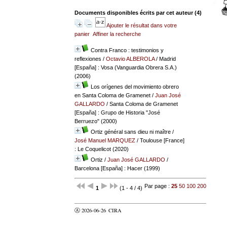
Documents disponibles écrits par cet auteur (
4
)
Ajouter le résultat dans votre
panier
Affiner la recherche
Contra Franco : testimonios y
reflexiones
/
Octavio ALBEROLA
/ Madrid
[España] : Vosa (Vanguardia Obrera S.A.)
(2006)
Los orígenes del movimiento obrero
en Santa Coloma de Gramenet
/
Juan José
GALLARDO
/ Santa Coloma de Gramenet
[España] : Grupo de Historia "José
Berruezo" (2000)
Ortiz général sans dieu ni maître
/
José Manuel MARQUEZ
/ Toulouse [France]
: Le Coquelicot (2020)
Ortiz
/
Juan José GALLARDO
/
Barcelona [España] : Hacer (1999)
Par page :
25
50
100
200
1
(1 - 4 / 4)
Ⓐ 2026-06-26
CIRA
valider