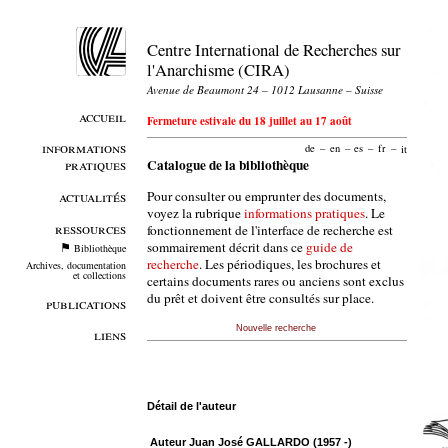
Centre International de Recherches sur
l'Anarchisme (CIRA)
Avenue de Beaumont 24 – 1012 Lausanne – Suisse
accueil
Fermeture estivale du 18 juillet au 17 août
informations
de
–
en
–
es
–
fr
–
it
pratiques
Catalogue de la bibliothèque
Pour consulter ou emprunter des documents,
actualités
voyez la rubrique
informations pratiques
. Le
ressources
fonctionnement de l'interface de recherche est
sommairement décrit dans ce
guide de
Bibliothèque
recherche
. Les périodiques, les brochures et
Archives, documentation
et collections
certains documents rares ou anciens sont exclus
du prêt et doivent être consultés sur place.
publications
Nouvelle recherche
liens
Détail de l'auteur
Auteur Juan José GALLARDO (1957 -)