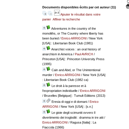
Documents disponibles écrits par cet auteur (
11
)
Ajouter le résultat dans votre
panier
Affiner la recherche
Adventures in the country of the
monoliths, or The Country where liberty has
been buried
/
Enrico ARRIGONI
/ New York
[USA] : Libertarian Book Club (1981)
Anarchist voices : an oral history of
anarchism in America
/
Paul AVRICH
/
Princeton [USA] : Princeton University Press
(1995)
Cain and Abel, or The Unintentional
murder
/
Enrico ARRIGONI
/ New York [USA]
: Libertarian Book Club (1982 ca)
Le droit à la paresse et à
l'expropriation individuelle
/
Enrico ARRIGONI
/ Bruxelles [Belgique] : Tumult Editions (2013)
Eresia di oggi e di domani
/
Enrico
ARRIGONI
/ New York [USA] : [s.n.]
Le gioie degli scimuniti ovvero Il
divertimento dei trogloditi : dramma in tre atti
/
Enrico ARRIGONI
/ Ragusa [Italia] : La
Fiaccola (1966)