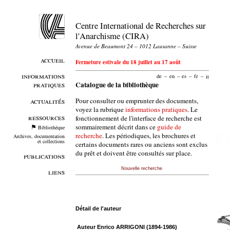
Centre International de Recherches sur
l'Anarchisme (CIRA)
Avenue de Beaumont 24 – 1012 Lausanne – Suisse
accueil
Fermeture estivale du 18 juillet au 17 août
informations
de
–
en
–
es
–
fr
–
it
pratiques
Catalogue de la bibliothèque
Pour consulter ou emprunter des documents,
actualités
voyez la rubrique
informations pratiques
. Le
ressources
fonctionnement de l'interface de recherche est
sommairement décrit dans ce
guide de
Bibliothèque
recherche
. Les périodiques, les brochures et
Archives, documentation
et collections
certains documents rares ou anciens sont exclus
du prêt et doivent être consultés sur place.
publications
Nouvelle recherche
liens
Détail de l'auteur
Auteur Enrico ARRIGONI (1894-1986)