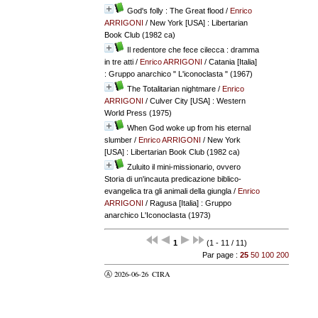
God's folly : The Great flood
/
Enrico
ARRIGONI
/ New York [USA] : Libertarian
Book Club (1982 ca)
Il redentore che fece cilecca : dramma
in tre atti
/
Enrico ARRIGONI
/ Catania [Italia]
: Gruppo anarchico " L'iconoclasta " (1967)
The Totalitarian nightmare
/
Enrico
ARRIGONI
/ Culver City [USA] : Western
World Press (1975)
When God woke up from his eternal
slumber
/
Enrico ARRIGONI
/ New York
[USA] : Libertarian Book Club (1982 ca)
Zuluito il mini-missionario, ovvero
Storia di un'incauta predicazione biblico-
evangelica tra gli animali della giungla
/
Enrico
ARRIGONI
/ Ragusa [Italia] : Gruppo
anarchico L'Iconoclasta (1973)
1
(1 - 11 / 11)
Par page :
25
50
100
200
Ⓐ 2026-06-26
CIRA
valider