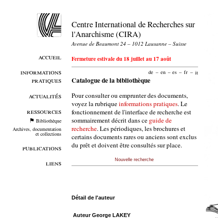
Centre International de Recherches sur
l'Anarchisme (CIRA)
Avenue de Beaumont 24 – 1012 Lausanne – Suisse
accueil
Fermeture estivale du 18 juillet au 17 août
informations
de
–
en
–
es
–
fr
–
it
pratiques
Catalogue de la bibliothèque
Pour consulter ou emprunter des documents,
actualités
voyez la rubrique
informations pratiques
. Le
ressources
fonctionnement de l'interface de recherche est
sommairement décrit dans ce
guide de
Bibliothèque
recherche
. Les périodiques, les brochures et
Archives, documentation
et collections
certains documents rares ou anciens sont exclus
du prêt et doivent être consultés sur place.
publications
Nouvelle recherche
liens
Détail de l'auteur
Auteur George LAKEY