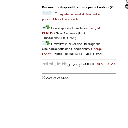
Documents disponibles écrits par cet auteur (
2
)
Ajouter le résultat dans votre
panier
Affiner la recherche
Contemporary Anarchism
/
Terry M.
PERLIN
/ New Brunswick [USA] :
Transaction Publ. (1979)
Gewaltfreie Revolution, Beiträge für
eine herrschaftslose Gesellschaft
/
George
LAKEY
/ Berlin [Deutschland] : Oppo (1988)
Par page :
25
50
100
200
1
(1 - 2 / 2)
Ⓐ 2026-06-26
CIRA
valider