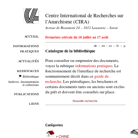
Centre International de Recherches sur
l'Anarchisme (CIRA)
Avenue de Beaumont 24 – 1012 Lausanne – Suisse
accueil
Fermeture estivale du 18 juillet au 17 août
informations
de
–
en
–
es
–
fr
–
it
pratiques
Catalogue de la bibliothèque
Pour consulter ou emprunter des documents,
actualités
voyez la rubrique
informations pratiques
. Le
ressources
fonctionnement de l'interface de recherche est
sommairement décrit dans ce
guide de
Bibliothèque
recherche
. Les périodiques, les brochures et
Archives, documentation
et collections
certains documents rares ou anciens sont exclus
du prêt et doivent être consultés sur place.
publications
Nouvelle recherche
liens
Catégories
>
CHINE