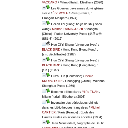
VACCARO
/ Milano [Italia] : Elèuthera (2020)
Les Guerres paysannes du vingtième
siècle
/
Éric WOLF
/ Paris [France] :
François Maspero (1974)
Hei an zhi guang: ba jin de shi ji shou
wang
/
Mamoru YAMAGUCHI
/ Shanghai
[Chine] : Fudan University Press (复旦大学
出版社) (2017)
Huo Ci Yi Sheng (Living our lives)
/
BLACK BIRD
/ Hong Kong [Hong Kong] :
[s.n. déchiffrable] (1987)
Huo Ci Yi Sheng (Living our lives)
/
BLACK BIRD
/ Hong Kong [Hong Kong] :
[s.n.] (1987)
Huzhu lun (L'entr'aide)
/
Pierre
KROPOTKINE
/ Chongqing [Chine] : Wenhua
Shenghuo Press (1939)
Il cosmo e il focolare
/
Yi Fu TUAN
/
Milano [Italia] : Elèuthera (2003)
Inventaire des périodiques chinois
dans les bibliothèques françaises
/
Michel
CARTIER
/ Paris [France] : Ecole des
Hautes études en sciences sociales (1984)
Jean Monsterleet, biographe de Ba Jin
/
Angel PINO
/ Québec [Canada] : Les