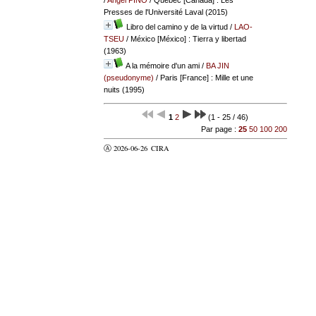
Presses de l'Université Laval (2015)
Libro del camino y de la virtud
/
LAO-
TSEU
/ México [México] : Tierra y libertad
(1963)
A la mémoire d'un ami
/
BA JIN
(pseudonyme)
/ Paris [France] : Mille et une
nuits (1995)
1
2
(1 - 25 / 46)
Par page :
25
50
100
200
Ⓐ 2026-06-26
CIRA
valider