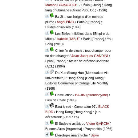
Mamoru YAMAGUCHI
/ Pékin [Chine] : Dong
fang chubanshe (Orient Publ. Co.) (1996)
Ba Jin : sur l'origine d'un nom de
plume
/
Angel PINO
/ Paris? [France] :
Etudes chinoises (1990)
Les Belles Infidèles dans l'Empire du
Milieu
/
Isabelle RABUT
/ Paris [France] : You
Feng (2010)
Chine fin de siècle : tout changer pour
ne rien changer
/
Jean-Jacques GANDINI
/
Lyon [France] : Atelier de création libertaire
(ACL) (1994)
Da Xue Sheng Huo (Mensuel de vie
universitaire)
/ Hong Kong [Hong Kong] :
Editorial Committee of College Life Monthly
(1968)
Destruction
/
BA JIN (pseudonyme)
/
Bleu de Chine (1995)
East is red - Generation 97
/
BLACK
BIRD
/ Hong Kong [Hong Kong] : [s.n.
déchiffrable] (1997 ca)
El Sudeste asiático
/
Víctor GARCIA
/
Buenos Aires [Argentina] : Proyección (1966)
Eterotopie anarchiche
/
Salvo