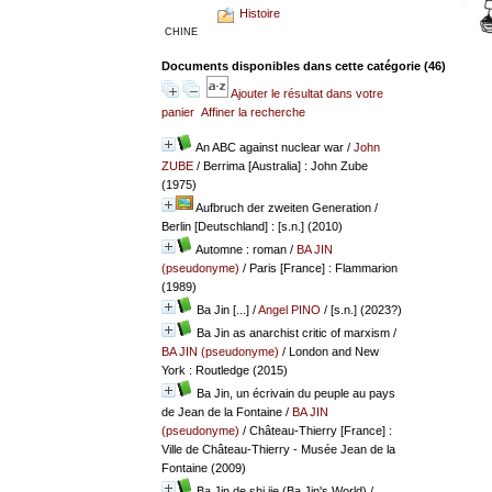
Histoire
CHINE
Documents disponibles dans cette catégorie (
46
)
Ajouter le résultat dans votre
panier
Affiner la recherche
An ABC against nuclear war
/
John
ZUBE
/ Berrima [Australia] : John Zube
(1975)
Aufbruch der zweiten Generation
/
Berlin [Deutschland] : [s.n.] (2010)
Automne : roman
/
BA JIN
(pseudonyme)
/ Paris [France] : Flammarion
(1989)
Ba Jin [...]
/
Angel PINO
/ [s.n.] (2023?)
Ba Jin as anarchist critic of marxism
/
BA JIN (pseudonyme)
/ London and New
York : Routledge (2015)
Ba Jin, un écrivain du peuple au pays
de Jean de la Fontaine
/
BA JIN
(pseudonyme)
/ Château-Thierry [France] :
Ville de Château-Thierry - Musée Jean de la
Fontaine (2009)
Ba Jin de shi jie (Ba Jin's World)
/