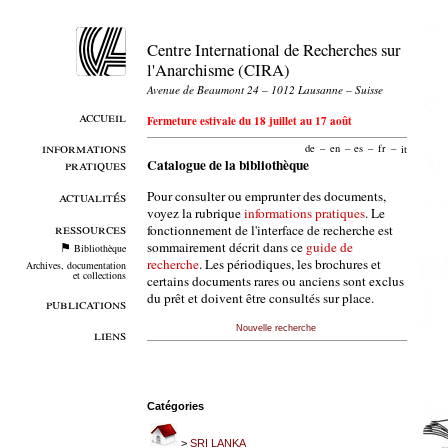
Centre International de Recherches sur
l'Anarchisme (CIRA)
Avenue de Beaumont 24 – 1012 Lausanne – Suisse
accueil
Fermeture estivale du 18 juillet au 17 août
informations
de
–
en
–
es
–
fr
–
it
pratiques
Catalogue de la bibliothèque
Pour consulter ou emprunter des documents,
actualités
voyez la rubrique
informations pratiques
. Le
ressources
fonctionnement de l'interface de recherche est
sommairement décrit dans ce
guide de
Bibliothèque
recherche
. Les périodiques, les brochures et
Archives, documentation
et collections
certains documents rares ou anciens sont exclus
du prêt et doivent être consultés sur place.
publications
Nouvelle recherche
liens
Catégories
>
SRI LANKA