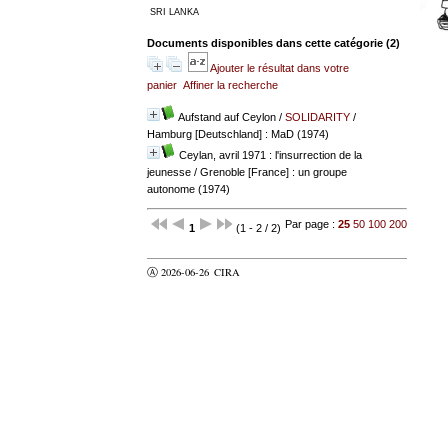
SRI LANKA
Documents disponibles dans cette catégorie (
2
)
Ajouter le résultat dans votre
panier
Affiner la recherche
Aufstand auf Ceylon
/
SOLIDARITY
/
Hamburg [Deutschland] : MaD (1974)
Ceylan, avril 1971 : l'insurrection de la
jeunesse
/ Grenoble [France] : un groupe
autonome (1974)
Par page :
25
50
100
200
1
(1 - 2 / 2)
Ⓐ 2026-06-26
CIRA
valider