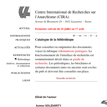
Centre International de Recherches sur
l'Anarchisme (CIRA)
Avenue de Beaumont 24 – 1012 Lausanne – Suisse
accueil
Fermeture estivale du 18 juillet au 17 août
informations
de
–
en
–
es
–
fr
–
it
pratiques
Catalogue de la bibliothèque
Pour consulter ou emprunter des documents,
actualités
voyez la rubrique
informations pratiques
. Le
ressources
fonctionnement de l'interface de recherche est
sommairement décrit dans ce
guide de
Bibliothèque
recherche
. Les périodiques, les brochures et
Archives, documentation
et collections
certains documents rares ou anciens sont exclus
du prêt et doivent être consultés sur place.
publications
Nouvelle recherche
liens
Détail de l'auteur
Auteur SOLIDARITY