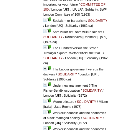
important for your future
/
COMMITTEE OF
100
/ London [UK] : ILP, LFA, Solidarity, SWF,
London Committee of 100 (1963)
Socialism or barbarism
/
SOLIDARITY
/ London [UK] : Solidarity (1962 ca)
Som vi ser det, som vi ikke ser det
/
SOLIDARITY
/ København [Danmark] : [s.n.]
(1974 ca)
The Hundred versus the State :
Trafalgar Square, Wetherslfield, the trial...
/
SOLIDARITY
/ London [UK] : Solidarity (1962
ca)
The Labour government versus the
dockers
/
SOLIDARITY
/ London [UK] :
Solidarity (1965 ca)
Under new management ? The
Fisher-Bendix occupation
/
SOLIDARITY
/
London [UK] : Solidarity (1972)
Vivere e lottare
/
SOLIDARITY
/ Milano
[Italia] : Jaca Books (1976)
Workers' councils and the economics
of a self-managed society
/
SOLIDARITY
/
London [UK] : Solidarity (1972)
Workers' councils and the economics