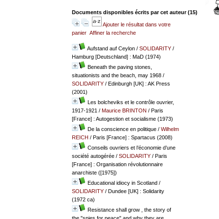
Documents disponibles écrits par cet auteur (
15
)
Ajouter le résultat dans votre
panier
Affiner la recherche
Aufstand auf Ceylon
/
SOLIDARITY
/
Hamburg [Deutschland] : MaD (1974)
Beneath the paving stones,
situationists and the beach, may 1968
/
SOLIDARITY
/ Edinburgh [UK] : AK Press
(2001)
Les bolcheviks et le contrôle ouvrier,
1917-1921
/
Maurice BRINTON
/ Paris
[France] : Autogestion et socialisme (1973)
De la conscience en politique
/
Wilhelm
REICH
/ Paris [France] : Spartacus (2008)
Conseils ouvriers et l’économie d’une
société autogérée
/
SOLIDARITY
/ Paris
[France] : Organisation révolutionnaire
anarchiste ([1975])
Educational idiocy in Scotland
/
SOLIDARITY
/ Dundee [UK] : Solidarity
(1972 ca)
Resistance shall grow , the story of
the "spies for peace" and why they are