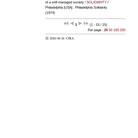
of a self-managed society
/
SOLIDARITY
/
Philadelphia [USA] : Philadelphia Solidarity
(1974)
1
(1 - 15 / 15)
Par page :
25
50
100
200
Ⓐ 2026-06-26
CIRA
valider