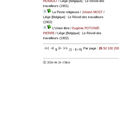
HÉNAULT
/ Liège [Belgique] : Le Réveil des
travailleurs (1901)
La Peste religieuse
/
Johann MOST
/
Liège [Belgique] : Le Réveil des travailleurs
(1902)
L'Union libre
/
Eugénie POTONIÉ-
PIERRE
/ Liège [Belgique] : Le Réveil des
travailleurs (1902)
Par page :
25
50
100
200
1
(1 - 6 / 6)
Ⓐ 2026-06-26
CIRA
valider