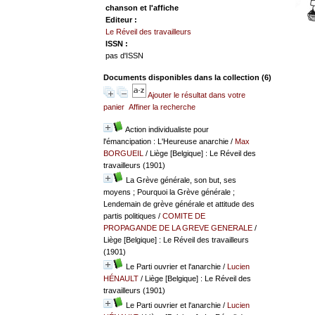
chanson et l'affiche
Editeur :
Le Réveil des travailleurs
ISSN :
pas d'ISSN
Documents disponibles dans la collection (
6
)
Ajouter le résultat dans votre
panier
Affiner la recherche
Action individualiste pour
l'émancipation : L'Heureuse anarchie
/
Max
BORGUEIL
/ Liège [Belgique] : Le Réveil des
travailleurs (1901)
La Grève générale, son but, ses
moyens ; Pourquoi la Grève générale ;
Lendemain de grève générale et attitude des
partis politiques
/
COMITE DE
PROPAGANDE DE LA GREVE GENERALE
/
Liège [Belgique] : Le Réveil des travailleurs
(1901)
Le Parti ouvrier et l'anarchie
/
Lucien
HÉNAULT
/ Liège [Belgique] : Le Réveil des
travailleurs (1901)
Le Parti ouvrier et l'anarchie
/
Lucien