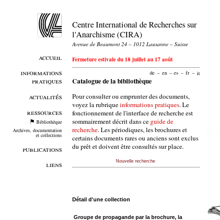
Centre International de Recherches sur
l'Anarchisme (CIRA)
Avenue de Beaumont 24 – 1012 Lausanne – Suisse
accueil
Fermeture estivale du 18 juillet au 17 août
informations
de
–
en
–
es
–
fr
–
it
pratiques
Catalogue de la bibliothèque
Pour consulter ou emprunter des documents,
actualités
voyez la rubrique
informations pratiques
. Le
ressources
fonctionnement de l'interface de recherche est
sommairement décrit dans ce
guide de
Bibliothèque
recherche
. Les périodiques, les brochures et
Archives, documentation
et collections
certains documents rares ou anciens sont exclus
du prêt et doivent être consultés sur place.
publications
Nouvelle recherche
liens
Détail d'une collection
Groupe de propagande par la brochure, la