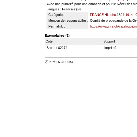
Avec une publicité pour une chanson et pour le Réveil des tra
Langues
: Français (
fre
)
Catégories :
FRANCE:Histoire:1894-1914
;
Mention de responsabilité :
Comité de propagande de la Gr
Permalink :
https://www.cira.ch/catalogue/i
Exemplaires (1)
Cote
Support
Broch f 02274
Imprimé
Ⓐ 2026-06-26
CIRA
valider