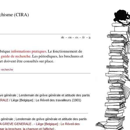
archisme (CIRA)
de
–
en
–
es
–
fr
–
it
ubrique
informations pratiques
. Le fonctionnement de
e
guide de recherche
. Les périodiques, les brochures et
et doivent être consultés sur place.
e recherche
e générale ; Lendemain de grève générale et attitude des partis
ERALE
/ Liège [Belgique] : Le Réveil des travailleurs (1901)
générale ; Lendemain de grève générale et attitude des partis
LA GREVE GENERALE
. -
Liège [Belgique] : Le Réveil des
r la brochure, la chanson et l'affiche
) .