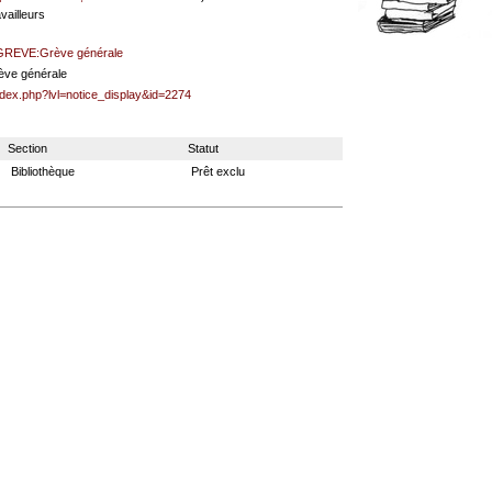
vailleurs
GREVE:Grève générale
ève générale
ndex.php?lvl=notice_display&id=2274
Section
Statut
Bibliothèque
Prêt exclu