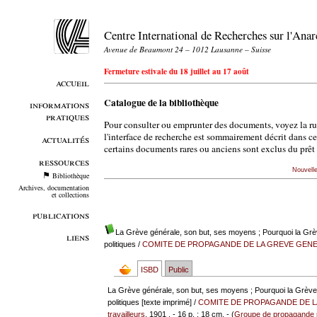
Centre International de Recherches sur l'An
Avenue de Beaumont 24 – 1012 Lausanne – Suisse
Fermeture estivale du 18 juillet au 17 août
accueil
Catalogue de la bibliothèque
informations
pratiques
Pour consulter ou emprunter des documents, voyez la r
l'interface de recherche est sommairement décrit dans c
actualités
certains documents rares ou anciens sont exclus du prêt 
ressources
Nouvell
Bibliothèque
Archives, documentation
et collections
publications
La Grève générale, son but, ses moyens ; Pourquoi la Grèv
liens
politiques
/
COMITE DE PROPAGANDE DE LA GREVE GEN
ISBD
Public
La Grève générale, son but, ses moyens ; Pourquoi la Grève 
politiques [texte imprimé] /
COMITE DE PROPAGANDE DE 
travailleurs
, 1901 . - 16 p. ; 18 cm. - (
Groupe de propagande pa