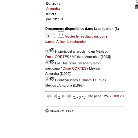
Editeur :
Antorcha
ISSN :
pas d'ISSN
Documents disponibles dans la collection (
3
)
Ajouter le résultat dans votre
panier
Affiner la recherche
Historia del anarquismo en México
/
Omar CORTES
/ México : Antorcha ([1993])
Los Dos polos del anarquismo
mexicano
/
Omar CORTES
/ México :
Antorcha ([1992])
Privatizaciones
/
Chantal LOPEZ
/
México : Antorcha ([1992])
Par page :
25
50
100
200
1
(1 - 3 / 3)
Ⓐ 2026-06-26
CIRA
valider