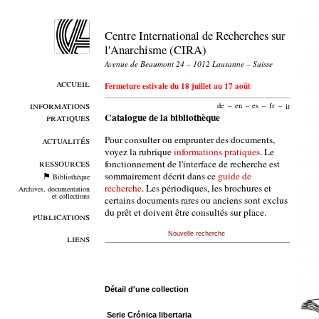
Centre International de Recherches sur
l'Anarchisme (CIRA)
Avenue de Beaumont 24 – 1012 Lausanne – Suisse
accueil
Fermeture estivale du 18 juillet au 17 août
informations
de
–
en
–
es
–
fr
–
it
pratiques
Catalogue de la bibliothèque
Pour consulter ou emprunter des documents,
actualités
voyez la rubrique
informations pratiques
. Le
ressources
fonctionnement de l'interface de recherche est
sommairement décrit dans ce
guide de
Bibliothèque
recherche
. Les périodiques, les brochures et
Archives, documentation
et collections
certains documents rares ou anciens sont exclus
du prêt et doivent être consultés sur place.
publications
Nouvelle recherche
liens
Détail d'une collection
Serie Crónica libertaria