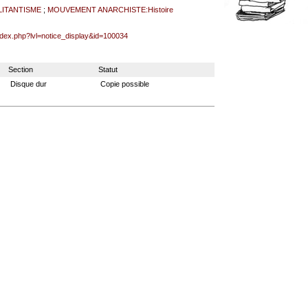
LITANTISME
;
MOUVEMENT ANARCHISTE:Histoire
index.php?lvl=notice_display&id=100034
Section
Statut
Disque dur
Copie possible