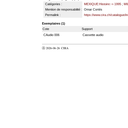
Catégories :
MEXIQUE:Histoire:-> 1995
;
MI
Mention de responsabilité :
Omar Cortés
Permalink :
https://www.cira.ch/catalogue/
Exemplaires (1)
Cote
Support
CAudio 006
Cassette audio
Ⓐ 2026-06-26
CIRA
valider