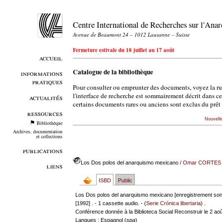
Centre International de Recherches sur l'An
Avenue de Beaumont 24 – 1012 Lausanne – Suisse
Fermeture estivale du 18 juillet au 17 août
accueil
Catalogue de la bibliothèque
informations
pratiques
Pour consulter ou emprunter des documents, voyez la r
l'interface de recherche est sommairement décrit dans c
actualités
certains documents rares ou anciens sont exclus du prêt 
ressources
Nouvell
Bibliothèque
Archives, documentation
et collections
publications
Los Dos polos del anarquismo mexicano
/
Omar CORTES
liens
ISBD
Public
Los Dos polos del anarquismo mexicano [enregistrement son
[1992] . - 1 cassette audio. - (
Serie Crónica libertaria
) .
Conférence donnée à la Biblioteca Social Reconstruir le 2 ao
Langues
: Espagnol (
spa
)