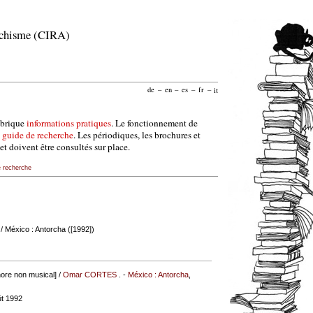
archisme (CIRA)
de
–
en
–
es
–
fr
–
it
ubrique
informations pratiques
. Le fonctionnement de
e
guide de recherche
. Les périodiques, les brochures et
et doivent être consultés sur place.
e recherche
/ México : Antorcha ([1992])
ore non musical] /
Omar CORTES
. -
México : Antorcha
,
ût 1992