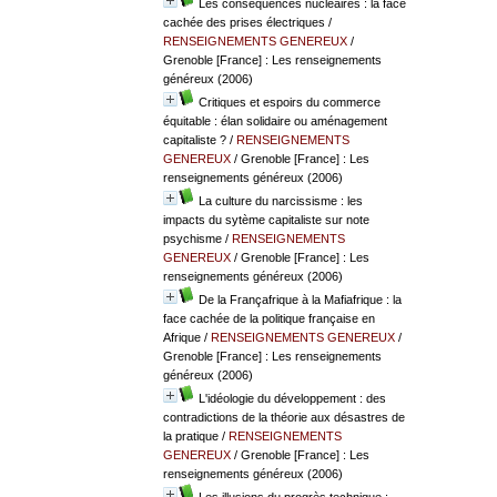
Les conséquences nucléaires : la face
cachée des prises électriques
/
RENSEIGNEMENTS GENEREUX
/
Grenoble [France] : Les renseignements
généreux (2006)
Critiques et espoirs du commerce
équitable : élan solidaire ou aménagement
capitaliste ?
/
RENSEIGNEMENTS
GENEREUX
/ Grenoble [France] : Les
renseignements généreux (2006)
La culture du narcissisme : les
impacts du sytème capitaliste sur note
psychisme
/
RENSEIGNEMENTS
GENEREUX
/ Grenoble [France] : Les
renseignements généreux (2006)
De la Françafrique à la Mafiafrique : la
face cachée de la politique française en
Afrique
/
RENSEIGNEMENTS GENEREUX
/
Grenoble [France] : Les renseignements
généreux (2006)
L'idéologie du développement : des
contradictions de la théorie aux désastres de
la pratique
/
RENSEIGNEMENTS
GENEREUX
/ Grenoble [France] : Les
renseignements généreux (2006)
Les illusions du progrès technique :