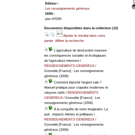
Editeur :
Les renseignements généreux
ISSN :
pas d'ISSN
Documents disponibles dans la collection (
12
)
Ajouter le résultat dans votre
panier
Affiner la recherche
L'agriculture de destruction massive :
les conséquences sociales et écologiques
de l'agriculture intensive
/
RENSEIGNEMENTS GENEREUX
/
Grenoble [France] : Les renseignements
généreux (2006)
Comment blanchir l'argent sale ?
Manuel pratique pour crapules modernes et
citoyens naïfs
/
RENSEIGNEMENTS
GENEREUX
/ Grenoble [France] : Les
renseignements généreux (2006)
À la conquête de notre imaginaire. La
pub : impacts intimes et politiques
/
RENSEIGNEMENTS GENEREUX
/
Grenoble [France] : Les renseignements
généreux (2006)