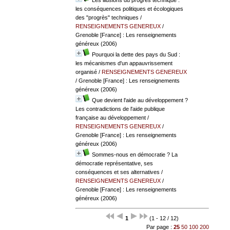
les conséquences politiques et écologiques
des "progrès" techniques
/
RENSEIGNEMENTS GENEREUX
/
Grenoble [France] : Les renseignements
généreux (2006)
Pourquoi la dette des pays du Sud :
les mécanismes d'un appauvrissement
organisé
/
RENSEIGNEMENTS GENEREUX
/ Grenoble [France] : Les renseignements
généreux (2006)
Que devient l'aide au développement ?
Les contradictions de l'aide publique
française au développement
/
RENSEIGNEMENTS GENEREUX
/
Grenoble [France] : Les renseignements
généreux (2006)
Sommes-nous en démocratie ? La
démocratie représentative, ses
conséquences et ses alternatives
/
RENSEIGNEMENTS GENEREUX
/
Grenoble [France] : Les renseignements
généreux (2006)
1
(1 - 12 / 12)
Par page :
25
50
100
200