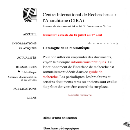
Centre International de Recherches sur
l'Anarchisme (CIRA)
Avenue de Beaumont 24 – 1012 Lausanne – Suisse
accueil
Fermeture estivale du 18 juillet au 17 août
informations
de
–
en
–
es
–
fr
–
it
pratiques
Catalogue de la bibliothèque
Pour consulter ou emprunter des documents,
actualités
voyez la rubrique
informations pratiques
. Le
ressources
fonctionnement de l'interface de recherche est
sommairement décrit dans ce
guide de
Bibliothèque
recherche
. Les périodiques, les brochures et
Archives, documentation
et collections
certains documents rares ou anciens sont exclus
du prêt et doivent être consultés sur place.
publications
Nouvelle recherche
liens
Détail d'une collection
Brochure pédagogique