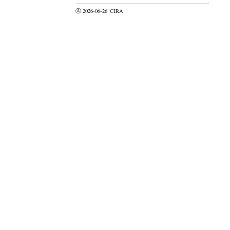
Ⓐ 2026-06-26
CIRA
valider