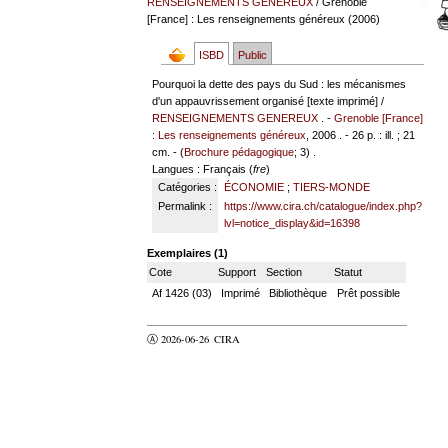
RENSEIGNEMENTS GENEREUX
/ Grenoble
[France] : Les renseignements généreux (2006)
ISBD
Public
Pourquoi la dette des pays du Sud : les mécanismes
d'un appauvrissement organisé [texte imprimé] /
RENSEIGNEMENTS GENEREUX
. -
Grenoble [France]
: Les renseignements généreux
, 2006 . - 26 p. : ill. ; 21
cm. - (
Brochure pédagogique
; 3) .
Langues
: Français (
fre
)
Catégories :
ÉCONOMIE
;
TIERS-MONDE
Permalink :
https://www.cira.ch/catalogue/index.php?
lvl=notice_display&id=16398
Exemplaires (1)
Cote
Support
Section
Statut
Af 1426 (03)
Imprimé
Bibliothèque
Prêt possible
Ⓐ 2026-06-26
CIRA
valider