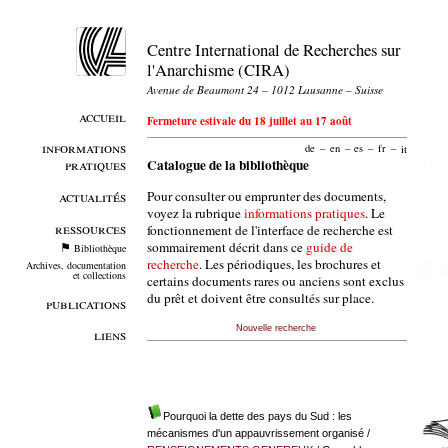
Centre International de Recherches sur
l'Anarchisme (CIRA)
Avenue de Beaumont 24 – 1012 Lausanne – Suisse
accueil
Fermeture estivale du 18 juillet au 17 août
informations
de
–
en
–
es
–
fr
–
it
pratiques
Catalogue de la bibliothèque
Pour consulter ou emprunter des documents,
actualités
voyez la rubrique
informations pratiques
. Le
ressources
fonctionnement de l'interface de recherche est
sommairement décrit dans ce
guide de
Bibliothèque
recherche
. Les périodiques, les brochures et
Archives, documentation
et collections
certains documents rares ou anciens sont exclus
du prêt et doivent être consultés sur place.
publications
Nouvelle recherche
liens
Pourquoi la dette des pays du Sud : les
mécanismes d'un appauvrissement organisé
/