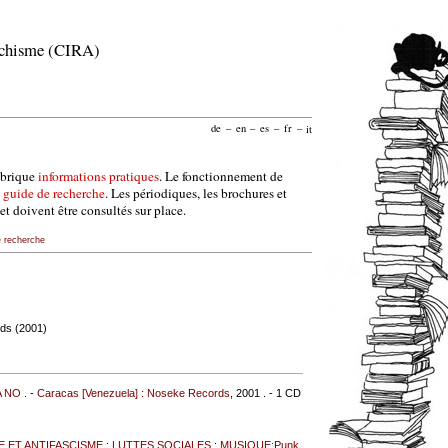
archisme (CIRA)
de
–
en
–
es
–
fr
–
it
ubrique
informations pratiques
. Le fonctionnement de
e
guide de recherche
. Les périodiques, les brochures et
et doivent être consultés sur place.
e recherche
ds (2001)
A NO
. -
Caracas [Venezuela] : Noseke Records
, 2001 . - 1 CD
E ET ANTIFASCISME
;
LUTTES SOCIALES
;
MUSIQUE:Punk