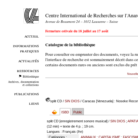
Centre International de Recherches sur l'An
Avenue de Beaumont 24 – 1012 Lausanne – Suisse
Fermeture estivale du 18 juillet au 17 août
accueil
Catalogue de la bibliothèque
informations
pratiques
Pour consulter ou emprunter des documents, voyez la r
l'interface de recherche est sommairement décrit dans c
actualités
certains documents rares ou anciens sont exclus du prêt 
ressources
Nouvell
Bibliothèque
Archives, documentation
et collections
publications
split CD
/
SIN DIOS
/ Caracas [Venezuela] : Noseke Recor
liens
ISBD
Public
split CD [enregistrement sonore musical] /
SIN DIOS
;
APATI
(12 min) + texte de 4 p. ; 19 cm.
Langues
: Français (
fre
)
Catégories :
ANIMAUX
;
CAPITALISME
;
FASCISM