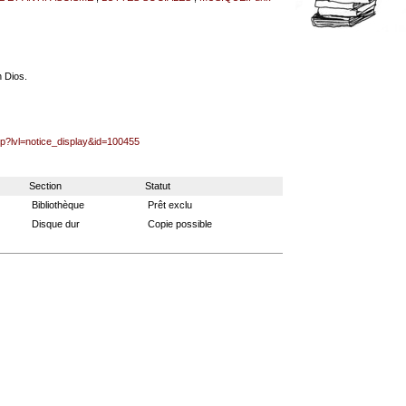
 Dios.
hp?lvl=notice_display&id=100455
Section
Statut
Bibliothèque
Prêt exclu
Disque dur
Copie possible