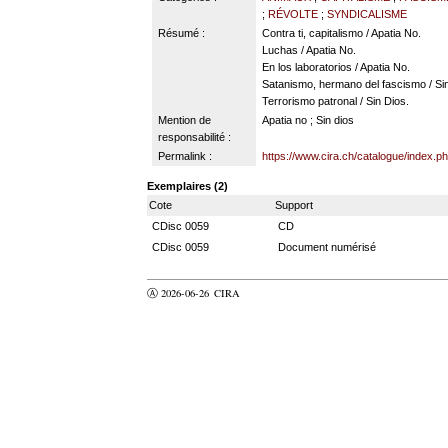
;
RÉVOLTE
;
SYNDICALISME
Résumé :
Contra ti, capitalismo / Apatia No.
Luchas / Apatia No.
En los laboratorios / Apatia No.
Satanismo, hermano del fascismo / Sin
Terrorismo patronal / Sin Dios.
Mention de
Apatia no ; Sin dios
responsabilité :
Permalink :
https://www.cira.ch/catalogue/index.p
Exemplaires (2)
Cote
Support
CDisc 0059
CD
CDisc 0059
Document numérisé
Ⓐ 2026-06-26
CIRA
valider