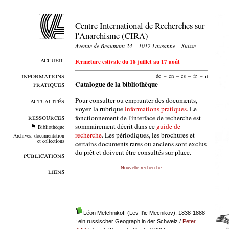
Centre International de Recherches sur
l'Anarchisme (CIRA)
Avenue de Beaumont 24 – 1012 Lausanne – Suisse
accueil
Fermeture estivale du 18 juillet au 17 août
informations
de
–
en
–
es
–
fr
–
it
pratiques
Catalogue de la bibliothèque
Pour consulter ou emprunter des documents,
actualités
voyez la rubrique
informations pratiques
. Le
ressources
fonctionnement de l'interface de recherche est
sommairement décrit dans ce
guide de
Bibliothèque
recherche
. Les périodiques, les brochures et
Archives, documentation
et collections
certains documents rares ou anciens sont exclus
du prêt et doivent être consultés sur place.
publications
Nouvelle recherche
liens
Léon Metchnikoff (Lev Il'ic Mecnikov), 1838-1888
: ein russischer Geograph in der Schweiz
/
Peter