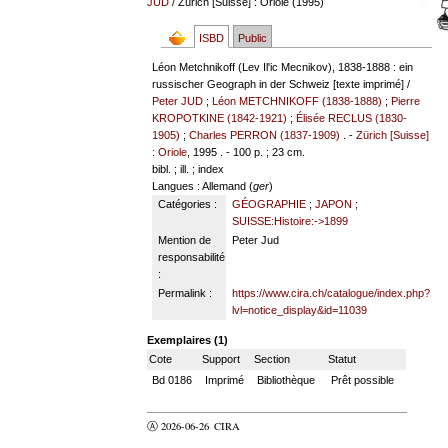
JUD
/ Zürich [Suisse] : Oriole (1995)
ISBD
Public
Léon Metchnikoff (Lev Il'ic Mecnikov), 1838-1888 : ein
russischer Geograph in der Schweiz [texte imprimé] /
Peter JUD
;
Léon METCHNIKOFF (1838-1888)
;
Pierre
KROPOTKINE (1842-1921)
;
Élisée RECLUS (1830-
1905)
;
Charles PERRON (1837-1909)
. -
Zürich [Suisse]
: Oriole
, 1995 . - 100 p. ; 23 cm.
bibl. ; ill. ; index
Langues
: Allemand (
ger
)
Catégories :
GÉOGRAPHIE
;
JAPON
;
SUISSE:Histoire:->1899
Mention de
Peter Jud
responsabilité
:
Permalink :
https://www.cira.ch/catalogue/index.php?
lvl=notice_display&id=11039
Exemplaires (1)
Cote
Support
Section
Statut
Bd 0186
Imprimé
Bibliothèque
Prêt possible
Ⓐ 2026-06-26
CIRA
valider