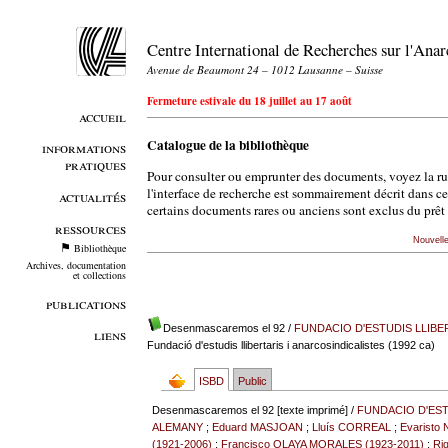
Centre International de Recherches sur l'An
Avenue de Beaumont 24 – 1012 Lausanne – Suisse
Fermeture estivale du 18 juillet au 17 août
accueil
Catalogue de la bibliothèque
informations
pratiques
Pour consulter ou emprunter des documents, voyez la r
l'interface de recherche est sommairement décrit dans c
actualités
certains documents rares ou anciens sont exclus du prêt 
ressources
Nouvell
Bibliothèque
Archives, documentation
et collections
publications
Desenmascaremos el 92
/
FUNDACIO D'ESTUDIS LLIBE
liens
Fundació d'estudis llibertaris i anarcosindicalistes (1992 ca)
ISBD
Public
Desenmascaremos el 92 [texte imprimé] /
FUNDACIO D'EST
ALEMANY
;
Eduard MASJOAN
;
Lluís CORREAL
;
Evarist
(1921-2006)
;
Francisco OLAYA MORALES (1923-2011)
;
Ri