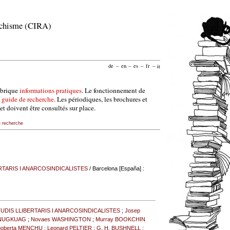
archisme (CIRA)
de
–
en
–
es
–
fr
–
it
ubrique
informations pratiques
. Le fonctionnement de
e
guide de recherche
. Les périodiques, les brochures et
et doivent être consultés sur place.
e recherche
RTARIS I ANARCOSINDICALISTES
/ Barcelona [España] :
UDIS LLIBERTARIS I ANARCOSINDICALISTES
;
Josep
o NUGKUAG
;
Novaes WASHINGTON
;
Murray BOOKCHIN
goberta MENCHU
;
Leonard PELTIER
;
G. H. BUSHNELL
;