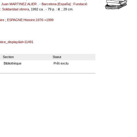
;
Juan MARTINEZ ALIER
. -
Barcelona [España] : Fundació
: Solidaridad obrera
, 1992 ca . - 79 p. : ill. ; 29 cm.
ire
;
ESPAGNE:Histoire:1976->1999
otice_display&id=11491
Section
Statut
Bibliothèque
Prêt exclu