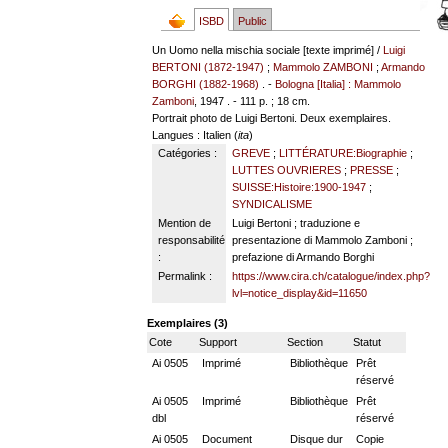
ISBD
Public
Un Uomo nella mischia sociale [texte imprimé] /
Luigi
BERTONI (1872-1947)
;
Mammolo ZAMBONI
;
Armando
BORGHI (1882-1968)
. -
Bologna [Italia] : Mammolo
Zamboni
, 1947 . - 111 p. ; 18 cm.
Portrait photo de Luigi Bertoni. Deux exemplaires.
Langues
: Italien (
ita
)
Catégories :
GREVE
;
LITTÉRATURE:Biographie
;
LUTTES OUVRIERES
;
PRESSE
;
SUISSE:Histoire:1900-1947
;
SYNDICALISME
Mention de
Luigi Bertoni ; traduzione e
responsabilité
presentazione di Mammolo Zamboni ;
:
prefazione di Armando Borghi
Permalink :
https://www.cira.ch/catalogue/index.php?
lvl=notice_display&id=11650
Exemplaires (3)
Cote
Support
Section
Statut
Ai 0505
Imprimé
Bibliothèque
Prêt
réservé
Ai 0505
Imprimé
Bibliothèque
Prêt
dbl
réservé
Ai 0505
Document
Disque dur
Copie