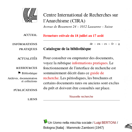
Centre International de Recherches sur
l'Anarchisme (CIRA)
Avenue de Beaumont 24 – 1012 Lausanne – Suisse
accueil
Fermeture estivale du 18 juillet au 17 août
informations
de
–
en
–
es
–
fr
–
it
pratiques
Catalogue de la bibliothèque
Pour consulter ou emprunter des documents,
actualités
voyez la rubrique
informations pratiques
. Le
ressources
fonctionnement de l'interface de recherche est
sommairement décrit dans ce
guide de
Bibliothèque
recherche
. Les périodiques, les brochures et
Archives, documentation
et collections
certains documents rares ou anciens sont exclus
du prêt et doivent être consultés sur place.
publications
Nouvelle recherche
liens
Un Uomo nella mischia sociale
/
Luigi BERTONI
/
Bologna [Italia] : Mammolo Zamboni (1947)