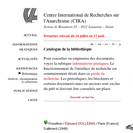
Centre International de Recherches sur
l'Anarchisme (CIRA)
Avenue de Beaumont 24 – 1012 Lausanne – Suisse
accueil
Fermeture estivale du 18 juillet au 17 août
informations
de
–
en
–
es
–
fr
–
it
pratiques
Catalogue de la bibliothèque
Pour consulter ou emprunter des documents,
actualités
voyez la rubrique
informations pratiques
. Le
ressources
fonctionnement de l'interface de recherche est
sommairement décrit dans ce
guide de
Bibliothèque
recherche
. Les périodiques, les brochures et
Archives, documentation
et collections
certains documents rares ou anciens sont exclus
du prêt et doivent être consultés sur place.
publications
Nouvelle recherche
liens
Proudhon
/
Édouard DOLLÉANS
/ Paris [France] :
Gallimard (1948)