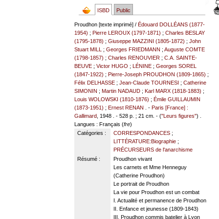
ISBD
Public
Proudhon [texte imprimé] /
Édouard DOLLÉANS (1877-
1954)
;
Pierre LEROUX (1797-1871)
;
Charles BESLAY
(1795-1878)
;
Giuseppe MAZZINI (1805-1872)
;
John
Stuart MILL
;
Georges FRIEDMANN
;
Auguste COMTE
(1798-1857)
;
Charles RENOUVIER
;
C.A. SAINTE-
BEUVE
;
Victor HUGO
;
LÉNINE
;
Georges SOREL
(1847-1922)
;
Pierre-Joseph PROUDHON (1809-1865)
;
Félix DELHASSE
;
Jean-Claude TOURNESI
;
Catherine
SIMONIN
;
Martin NADAUD
;
Karl MARX (1818-1883)
;
Louis WOLOWSKI (1810-1876)
;
Émile GUILLAUMIN
(1873-1951)
;
Ernest RENAN
. -
Paris [France] :
Gallimard
, 1948 . - 528 p. ; 21 cm. - (
"Leurs figures"
) .
Langues
: Français (
fre
)
Catégories :
CORRESPONDANCES
;
LITTÉRATURE:Biographie
;
PRÉCURSEURS de l'anarchisme
Résumé :
Proudhon vivant
Les carnets et Mme Henneguy
(Catherine Proudhon)
Le portrait de Proudhon
La vie pour Proudhon est un combat
I. Actualité et permanence de Proudhon
II. Enfance et jeunesse (1809-1843)
III. Proudhon commis batelier à Lyon