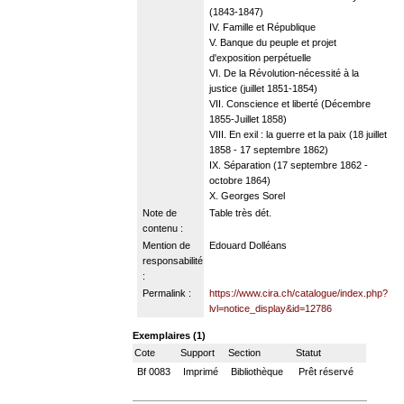
(1843-1847)
IV. Famille et République
V. Banque du peuple et projet
d'exposition perpétuelle
VI. De la Révolution-nécessité à la
justice (juillet 1851-1854)
VII. Conscience et liberté (Décembre
1855-Juillet 1858)
VIII. En exil : la guerre et la paix (18 juillet
1858 - 17 septembre 1862)
IX. Séparation (17 septembre 1862 -
octobre 1864)
X. Georges Sorel
Note de
Table très dét.
contenu :
Mention de
Edouard Dolléans
responsabilité
:
Permalink :
https://www.cira.ch/catalogue/index.php?
lvl=notice_display&id=12786
Exemplaires (1)
Cote
Support
Section
Statut
Bf 0083
Imprimé
Bibliothèque
Prêt réservé