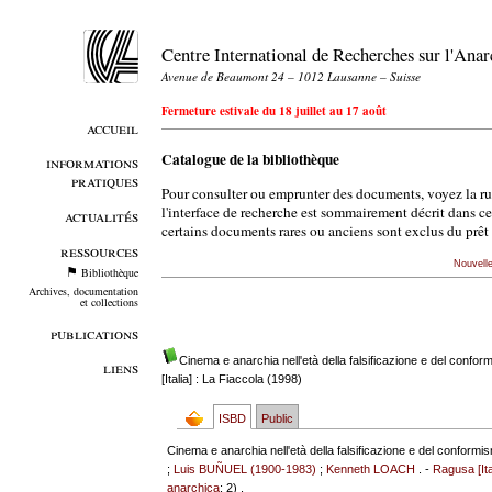
Centre International de Recherches sur l'An
Avenue de Beaumont 24 – 1012 Lausanne – Suisse
Fermeture estivale du 18 juillet au 17 août
accueil
Catalogue de la bibliothèque
informations
pratiques
Pour consulter ou emprunter des documents, voyez la r
l'interface de recherche est sommairement décrit dans c
actualités
certains documents rares ou anciens sont exclus du prêt 
ressources
Nouvell
Bibliothèque
Archives, documentation
et collections
publications
Cinema e anarchia nell'età della falsificazione e del confor
liens
[Italia] : La Fiaccola (1998)
ISBD
Public
Cinema e anarchia nell'età della falsificazione e del conformi
;
Luis BUÑUEL (1900-1983)
;
Kenneth LOACH
. -
Ragusa [Ita
anarchica
; 2) .