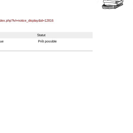
index.php?lvl=notice_display&id=12816
Statut
que
Prêt possible