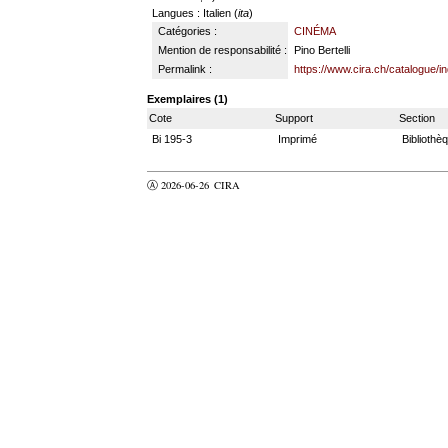
Langues
: Italien (
ita
)
Catégories :
CINÉMA
Mention de responsabilité :
Pino Bertelli
Permalink :
https://www.cira.ch/catalogue/
Exemplaires (1)
Cote
Support
Section
Bi 195-3
Imprimé
Bibliothè
Ⓐ 2026-06-26
CIRA
valider