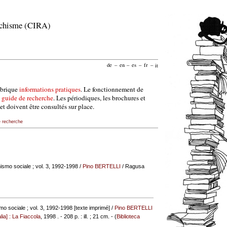
archisme (CIRA)
de
–
en
–
es
–
fr
–
it
ubrique
informations pratiques
. Le fonctionnement de
e
guide de recherche
. Les périodiques, les brochures et
et doivent être consultés sur place.
e recherche
mismo sociale ; vol. 3, 1992-1998
/
Pino BERTELLI
/ Ragusa
smo sociale ; vol. 3, 1992-1998 [texte imprimé] /
Pino BERTELLI
lia] : La Fiaccola
, 1998 . - 208 p. : ill. ; 21 cm. - (
Biblioteca